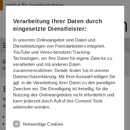
Direkt
Direkt
Direkt
Direkt
Direkt
Institut für Quantenmaterie
zur
zum
zum
zur
zur
Hauptnavigation
Inhalt
Funktionsmenü
Fußleiste
Suche
Verarbeitung Ihrer Daten durch
(Sprache,
Drucken,
eingesetzte Dienstleister:
Social
Media)
In unserem Onlineangebot sind Daten und
Menü
Dienstleistungen von Fremdanbietern integriert.
YouTube und Vimeo benutzen Tracking-
Technologien, um Ihre Daten für eigene Zwecke zu
verarbeiten und mit anderen Daten
Institut für Quantenmaterie
...
Bachelor- und Masterarbeiten
zusammenzuführen. Details finden Sie in unserer
Datenschutzerklärung. Mit Ihrer Auswahl willigen Sie
ggf. in die Verarbeitung Ihrer Daten zu den jeweiligen
Bachelor- and Master theses
Zwecken ein. Die Einwilligung ist freiwillig, für die
Nutzung des Onlineangebotes nicht erforderlich und
We always have a number of topics for Bachelor and
kann jederzeit durch Aufruf des Consent Tools
Master theses available. Examples range from
widerrufen werden.
laser and optical setups,
applications of electric, magnetic or radiofrequency
Notwendige Cookies
fields,