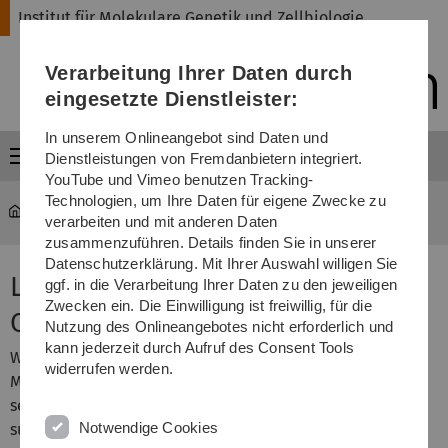
Direkt
Direkt
Direkt
Direkt
Direkt
Institut für Molekulare Genetik und Zellbiologie
zur
zum
zum
zur
zur
Hauptnavigation
Inhalt
Funktionsmenü
Fußleiste
Suche
Verarbeitung Ihrer Daten durch
(Sprache,
Drucken,
eingesetzte Dienstleister:
Social
Media)
In unserem Onlineangebot sind Daten und
Menü
Dienstleistungen von Fremdanbietern integriert.
YouTube und Vimeo benutzen Tracking-
Technologien, um Ihre Daten für eigene Zwecke zu
Institute of Molecular Genetics and Cell Biology
Teaching
verarbeiten und mit anderen Daten
zusammenzuführen. Details finden Sie in unserer
Datenschutzerklärung. Mit Ihrer Auswahl willigen Sie
Lectures, Seminars and Lab
ggf. in die Verarbeitung Ihrer Daten zu den jeweiligen
Zwecken ein. Die Einwilligung ist freiwillig, für die
Courses
Nutzung des Onlineangebotes nicht erforderlich und
kann jederzeit durch Aufruf des Consent Tools
We are involved in teaching both on Bachelor and
widerrufen werden.
Master's level. Below is a list of all offered corses,
seminars and lab courses (in Geman). Please see the
Notwendige Cookies
submenu for the Master's module "Genetics and Cell