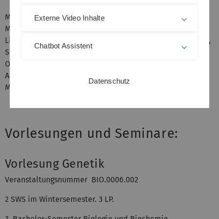
Master Biologie/Biochemie:
Externe Video Inhalte
Modul Genetik/Zellbiologie (Vorlesung und
Literaturseminar Molekulare Zellbiologie, Großpraktikum,
Chatbot Assistent
Seminar Genetik)
Oberseminar
Absolventenseminar
Datenschutz
Masterarbeit
Vorlesungen und Seminare:
Vorlesung Genetik
Veranstaltungsnummer BIO.0006.002
2 SWS im Wintersemester. 3 LP.
3. Bachelor-Semester Biologie und Biochemie.