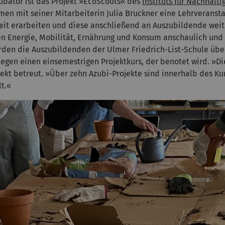
ubator ist das Projekt »EcoScouts« des
Instituts für Nachhal
mmen mit seiner Mitarbeiterin Julia Bruckner eine Lehrveranst
keit erarbeiten und diese anschließend an Auszubildende wei
 Energie, Mobilität, Ernährung und Konsum anschaulich und s
erden die Auszubildenden der Ulmer Friedrich-List-Schule üb
legen einen einsemestrigen Projektkurs, der benotet wird. »
ojekt betreut. »Über zehn Azubi-Projekte sind innerhalb des K
lt.«