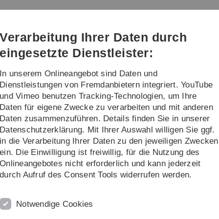
Direkt
Direkt
Direkt
Direkt
Direkt
zur
zum
zum
zur
zur
Hauptnavigation
Inhalt
Funktionsmenü
Fußleiste
Suche
Verarbeitung Ihrer Daten durch
(Sprache,
Drucken,
eingesetzte Dienstleister:
Social
Media)
In unserem Onlineangebot sind Daten und
coScouts
Dienstleistungen von Fremdanbietern integriert. YouTube
und Vimeo benutzen Tracking-Technologien, um Ihre
Daten für eigene Zwecke zu verarbeiten und mit anderen
Daten zusammenzuführen. Details finden Sie in unserer
Datenschutzerklärung. Mit Ihrer Auswahl willigen Sie ggf.
in die Verarbeitung Ihrer Daten zu den jeweiligen Zwecken
ein. Die Einwilligung ist freiwillig, für die Nutzung des
Vom »KI-
Onlineangebotes nicht erforderlich und kann jederzeit
durch Aufruf des Consent Tools widerrufen werden.
zum Bin
Notwendige Cookies