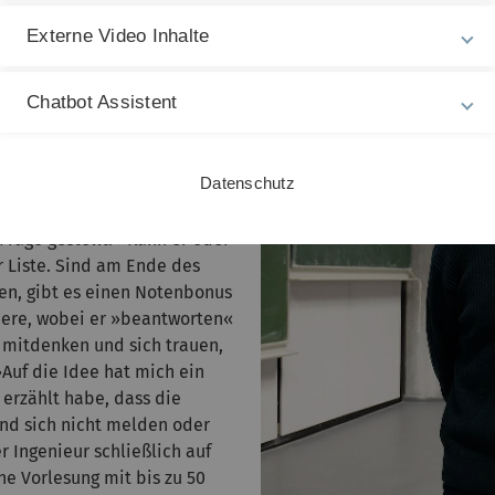
wir die Strecke auf der y-
Externe Video Inhalte
und drückt einen großen
chter flackern und die
ngo-Trommel, die nach einigen
Chatbot Assistent
iner Nummer ausspuckt.
e – eher scherzhaft, als
Datenschutz
bürtigen US-Amerikaners
Studierende, dem die Nummer
Frage gestellt. »Kann er oder
r Liste. Sind am Ende des
, gibt es einen Notenbonus
zedere, wobei er »beantworten«
n mitdenken und sich trauen,
»Auf die Idee hat mich ein
erzählt habe, dass die
und sich nicht melden oder
 Ingenieur schließlich auf
ne Vorlesung mit bis zu 50