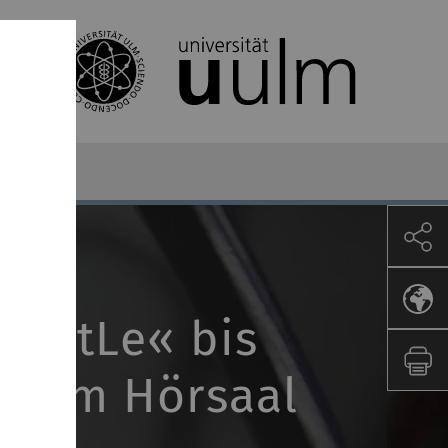
KiStLe« bis
go im Hörsaal