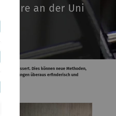
 Lehre an der Uni
enden verbessert. Dies können neue Methoden,
gen und Übungen überaus erfinderisch und