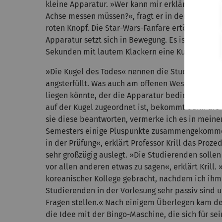
kleine Apparatur. »Wer kann mir erklären, warum 
Achse messen müssen?«, fragt er in den Hörsaal 
roten Knopf. Die Star-Wars-Fanfare ertönt, LED-Li
Apparatur setzt sich in Bewegung. Es ist eine Bi
Sekunden mit lautem Klackern eine Kugel mit e
»Die Kugel des Todes« nennen die Studierenden si
angsterfüllt. Was auch am offenen Wesen des ge
liegen könnte, der die Apparatur bedient. Der 
auf der Kugel zugeordnet ist, bekommt dann die 
sie diese beantworten, vermerke ich es in meine
Semesters einige Pluspunkte zusammengekommen
in der Prüfung«, erklärt Professor Krill das Pro
sehr großzügig auslegt. »Die Studierenden solle
vor allen anderen etwas zu sagen«, erklärt Krill. 
koreanischer Kollege gebracht, nachdem ich ihm 
Studierenden in der Vorlesung sehr passiv sind 
Fragen stellen.« Nach einigem Überlegen kam der
die Idee mit der Bingo-Maschine, die sich für sei