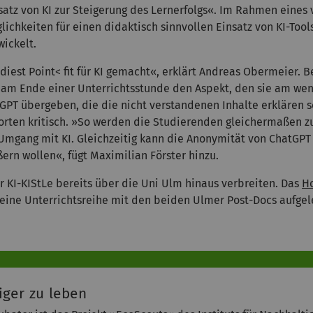
tz von KI zur Steigerung des Lernerfolgs«. Im Rahmen eines 
ichkeiten für einen didaktisch sinnvollen Einsatz von KI-Tool
ickelt.
est Point< fit für KI gemacht«, erklärt Andreas Obermeier. 
 am Ende einer Unterrichtsstunde den Aspekt, den sie am we
tGPT übergeben, die die nicht verstandenen Inhalte erklären 
rten kritisch. »So werden die Studierenden gleichermaßen zu
Umgang mit KI. Gleichzeitig kann die Anonymität von ChatGPT 
ern wollen«, fügt Maximilian Förster hinzu.
KI-KIStLe bereits über die Uni Ulm hinaus verbreiten. Das
H
 eine Unterrichtsreihe mit den beiden Ulmer Post-Docs aufgele
iger zu leben