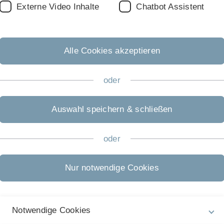
Externe Video Inhalte
Chatbot Assistent
Innovative
Ulm
Alle Cookies akzeptieren
oder
Auswahl speichern & schließen
ativen didaktischen Ansätzen die Lernergebnisse der Studier
oder
der Uni Ulm sind Lehrende und Dozierende in ihren Vorlesun
dlichen Bereichen zeigen.
Nur notwendige Cookies
s«
Grundlagen der Elektrotechnik
Notwendige Cookies
 tritt neben das Pult an eine