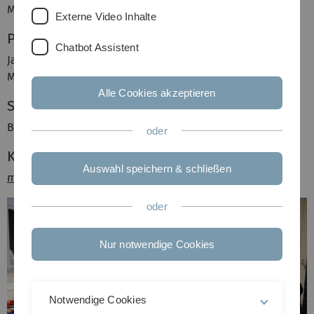
Mechanik-Teams
Externe Video Inhalte
Programmiersprache/Tools
Chatbot Assistent
Java, C, VBA, Latex, PHP, SQL, Eagle, Inventor, AutoCad,
Matlab, ADTF
Alle Cookies akzeptieren
Studium
B.Sc. Elektrotechnik
oder
Kontakt
Auswahl speichern & schließen
mail
oder
Nur notwendige Cookies
Notwendige Cookies