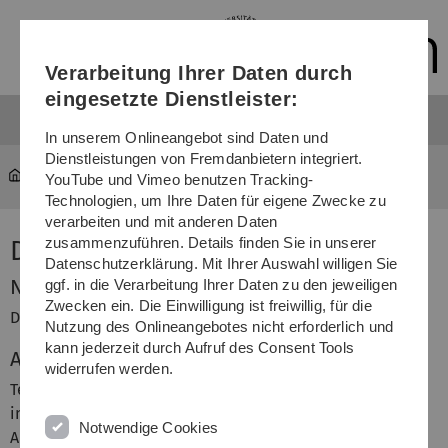
Direkt
Direkt
Direkt
Direkt
Direkt
zur
zum
zum
zur
zur
Hauptnavigation
Inhalt
Funktionsmenü
Fußleiste
Suche
Verarbeitung Ihrer Daten durch
(Sprache,
Drucken,
eingesetzte Dienstleister:
Social
Media)
In unserem Onlineangebot sind Daten und
Dienstleistungen von Fremdanbietern integriert.
Team 2016
David Werbunat
YouTube und Vimeo benutzen Tracking-
Technologien, um Ihre Daten für eigene Zwecke zu
verarbeiten und mit anderen Daten
zusammenzuführen. Details finden Sie in unserer
David Werbunat
Datenschutzerklärung. Mit Ihrer Auswahl willigen Sie
Name
ggf. in die Verarbeitung Ihrer Daten zu den jeweiligen
Zwecken ein. Die Einwilligung ist freiwillig, für die
David Werbunat
Nutzung des Onlineangebotes nicht erforderlich und
kann jederzeit durch Aufruf des Consent Tools
Aufgabenbereich
widerrufen werden.
Teamleitung und Projektmanagement, Prüfstand,
insbesondere Konzeptionierung, Platinen und Elektrik,
Notwendige Cookies
ADTF-Einbindung, Einlernen und Unterstützung des