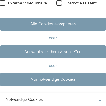
Externe Video Inhalte
Chatbot Assistent
Alle Cookies akzeptieren
dellen und Prozessmodellkollektionen
oder
renz in Tallinn, Estland
Auswahl speichern & schließen
oder
'12 Workshop in Estland
Nur notwendige Cookies
Notwendige Cookies
rocess-Aware Information Systems von Manfred Reich