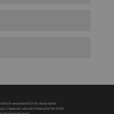
haltlich verantwortlich für diese Seite:
tps://www.uni-ulm.de/index.php?id=21316
of. Manfred Reichert