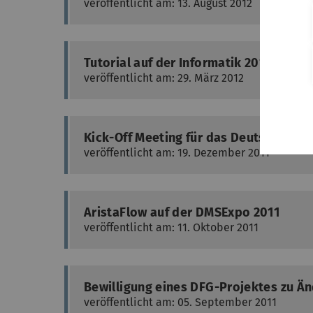
veröffentlicht am: 13. August 2012
Tutorial auf der Informatik 2012 in Br
veröffentlicht am: 29. März 2012
Kick-Off Meeting für das Deutsch-Öste
veröffentlicht am: 19. Dezember 2011
AristaFlow auf der DMSExpo 2011
veröffentlicht am: 11. Oktober 2011
Bewilligung eines DFG-Projektes zu 
veröffentlicht am: 05. September 2011