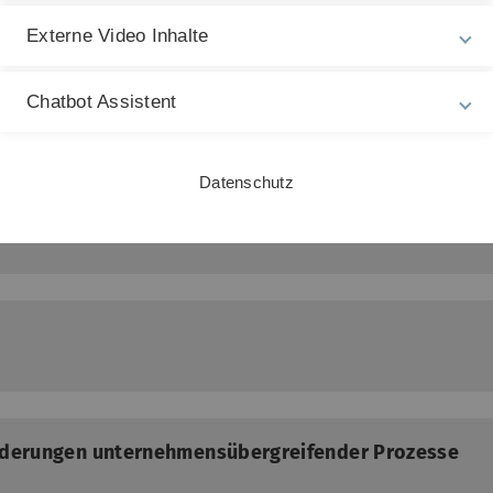
Externe Video Inhalte
aunschweig
Chatbot Assistent
Datenschutz
rreichische Forschungsprojekt C³Pro an der Universi
Änderungen unternehmensübergreifender Prozesse