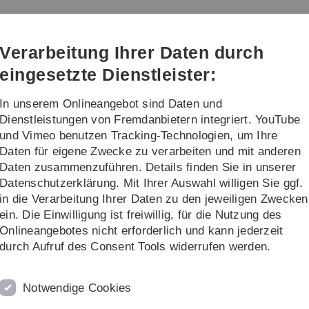
Direkt
Direkt
Direkt
Direkt
Direkt
zur
zum
zum
zur
zur
Hauptnavigation
Inhalt
Funktionsmenü
Fußleiste
Suche
Verarbeitung Ihrer Daten durch
(Sprache,
Drucken,
eingesetzte Dienstleister:
Social
Media)
In unserem Onlineangebot sind Daten und
Community
News
Dienstleistungen von Fremdanbietern integriert. YouTube
und Vimeo benutzen Tracking-Technologien, um Ihre
Daten für eigene Zwecke zu verarbeiten und mit anderen
Daten zusammenzuführen. Details finden Sie in unserer
Datenschutzerklärung. Mit Ihrer Auswahl willigen Sie ggf.
te in Forschung und Lehre (F&L)
in die Verarbeitung Ihrer Daten zu den jeweiligen Zwecken
ein. Die Einwilligung ist freiwillig, für die Nutzung des
und Informationssysteme (DBIS) der Universität Ulm betrieben
Onlineangebotes nicht erforderlich und kann jederzeit
.
durch Aufruf des Consent Tools widerrufen werden.
w® BPM Produkten (z.B. Kurzbeschreibung von Komponenten der
ess-Management-Technologie.
Notwendige Cookies