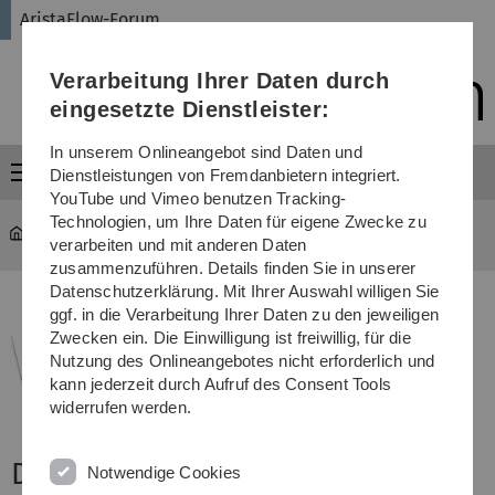
Direkt
Direkt
Direkt
Direkt
Direkt
AristaFlow-Forum
zur
zum
zum
zur
zur
Hauptnavigation
Inhalt
Funktionsmenü
Fußleiste
Suche
Verarbeitung Ihrer Daten durch
(Sprache,
Drucken,
eingesetzte Dienstleister:
Social
Media)
In unserem Onlineangebot sind Daten und
Menü
Dienstleistungen von Fremdanbietern integriert.
YouTube und Vimeo benutzen Tracking-
Technologien, um Ihre Daten für eigene Zwecke zu
AristaFlow-Forum
...
Erfahrungsberichte
verarbeiten und mit anderen Daten
zusammenzuführen. Details finden Sie in unserer
Datenschutzerklärung. Mit Ihrer Auswahl willigen Sie
ggf. in die Verarbeitung Ihrer Daten zu den jeweiligen
Zwecken ein. Die Einwilligung ist freiwillig, für die
Nutzung des Onlineangebotes nicht erforderlich und
kann jederzeit durch Aufruf des Consent Tools
widerrufen werden.
DBISexperience - Praxisberichte
Notwendige Cookies