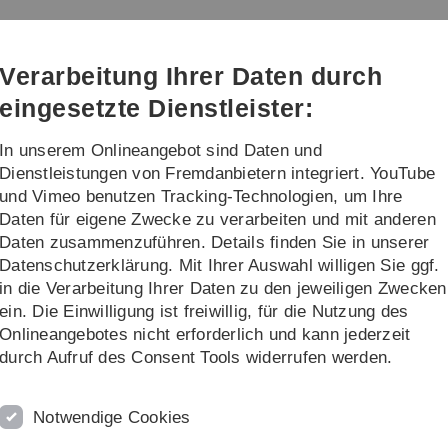
Direkt
Direkt
Direkt
Direkt
Direkt
zur
zum
zum
zur
zur
Hauptnavigation
Inhalt
Funktionsmenü
Fußleiste
Suche
Verarbeitung Ihrer Daten durch
(Sprache,
Drucken,
eingesetzte Dienstleister:
Social
Media)
In unserem Onlineangebot sind Daten und
mationen und Sonstiges
Dienstleistungen von Fremdanbietern integriert. YouTube
und Vimeo benutzen Tracking-Technologien, um Ihre
Daten für eigene Zwecke zu verarbeiten und mit anderen
Daten zusammenzuführen. Details finden Sie in unserer
Datenschutzerklärung. Mit Ihrer Auswahl willigen Sie ggf.
in die Verarbeitung Ihrer Daten zu den jeweiligen Zwecken
ein. Die Einwilligung ist freiwillig, für die Nutzung des
Onlineangebotes nicht erforderlich und kann jederzeit
durch Aufruf des Consent Tools widerrufen werden.
Notwendige Cookies