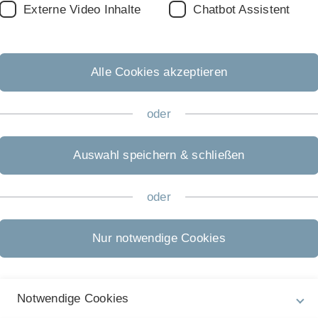
Externe Video Inhalte
Chatbot Assistent
Alle Cookies akzeptieren
oder
Auswahl speichern & schließen
diCare-Belonging“ für Studierende
oder
line-Training zur Förderung der psychischen Gesundheit von 
Psychologie und Psychotherapie im Rahmen eines Forschungspr
Nur notwendige Cookies
ot richtet sich an Studierende, die ihr Zugehörigkeitsgefühl 
inweg bearbeiten die Teilnehmenden Inhalte des Online-Tra
Notwendige Cookies