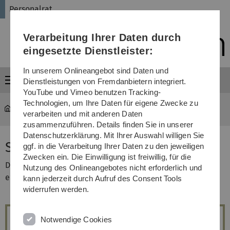
Direkt
Direkt
Direkt
Direkt
Direkt
Personalrat
zur
zum
zum
zur
zur
Hauptnavigation
Inhalt
Funktionsmenü
Fußleiste
Suche
Verarbeitung Ihrer Daten durch
(Sprache,
Drucken,
eingesetzte Dienstleister:
Social
Media)
In unserem Onlineangebot sind Daten und
Menü
Dienstleistungen von Fremdanbietern integriert.
YouTube und Vimeo benutzen Tracking-
Technologien, um Ihre Daten für eigene Zwecke zu
Personalrat
Über uns
verarbeiten und mit anderen Daten
zusammenzuführen. Details finden Sie in unserer
Datenschutzerklärung. Mit Ihrer Auswahl willigen Sie
Start durch unsere Seiten
ggf. in die Verarbeitung Ihrer Daten zu den jeweiligen
Zwecken ein. Die Einwilligung ist freiwillig, für die
Durch Klick auf die Bilder gelangen Sie auf die
Nutzung des Onlineangebotes nicht erforderlich und
entsprechenden Seiten.
kann jederzeit durch Aufruf des Consent Tools
widerrufen werden.
Notwendige Cookies