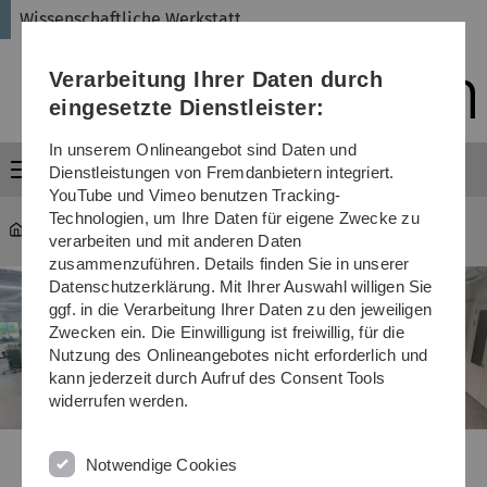
Direkt
Direkt
Direkt
Direkt
Direkt
Wissenschaftliche Werkstatt
zur
zum
zum
zur
zur
Hauptnavigation
Inhalt
Funktionsmenü
Fußleiste
Suche
Verarbeitung Ihrer Daten durch
(Sprache,
Drucken,
eingesetzte Dienstleister:
Social
Media)
In unserem Onlineangebot sind Daten und
Menü
Dienstleistungen von Fremdanbietern integriert.
YouTube und Vimeo benutzen Tracking-
Technologien, um Ihre Daten für eigene Zwecke zu
Wissenschaftliche Werkstatt
...
Mechanik
verarbeiten und mit anderen Daten
zusammenzuführen. Details finden Sie in unserer
Datenschutzerklärung. Mit Ihrer Auswahl willigen Sie
ggf. in die Verarbeitung Ihrer Daten zu den jeweiligen
Zwecken ein. Die Einwilligung ist freiwillig, für die
Nutzung des Onlineangebotes nicht erforderlich und
kann jederzeit durch Aufruf des Consent Tools
widerrufen werden.
Previous
Next
Notwendige Cookies
Slider