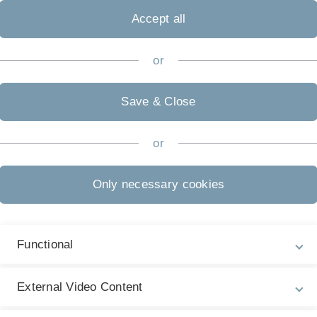
Accept all
or
Save & Close
or
Only necessary cookies
mine
Opencast
Rechtsfragen
Weite
Functional
fzeichnung OpenCast
External Video Content
g Opencast Studio aus Moodle heraus nutzen.