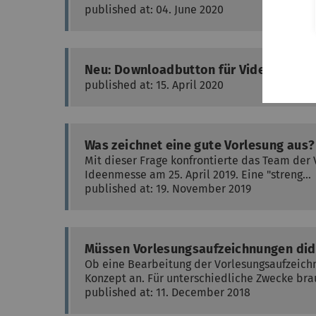
published at: 04. June 2020
Neu: Downloadbutton für Videos der Op
published at: 15. April 2020
Was zeichnet eine gute Vorlesung aus?
Mit dieser Frage konfrontierte das Team de
Ideenmesse am 25. April 2019. Eine "streng…
published at: 19. November 2019
Müssen Vorlesungsaufzeichnungen did
Ob eine Bearbeitung der Vorlesungsaufzeich
Konzept an. Für unterschiedliche Zwecke br
published at: 11. December 2018