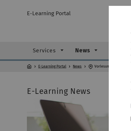
E-Learning Portal
Services
News
Digital
E-Learning Portal
News
Vorlesungsaufzeichnu
E-Learning News