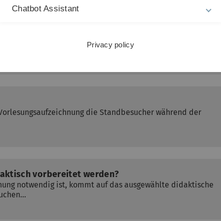
Chatbot Assistant
Privacy policy
encast LTI Aktivität in Moodle
r Vorlesungsaufzeichnung die Standbesucher während der
aktisch vorbereitet werden?
nung notwendig ist, kommt auf das ausgewählte didaktische
auchen…