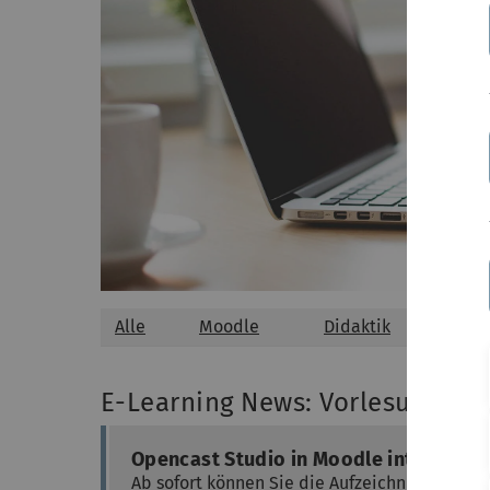
Alle
Moodle
Didaktik
Ter
E-Learning News: Vorlesungsau
Opencast Studio in Moodle integriert
Ab sofort können Sie die Aufzeichnungslösun