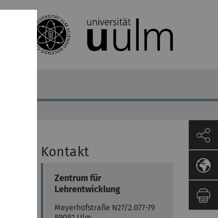
Kontakt
Zentrum für
Lehrentwicklung
Meyerhofstraße N27/2.077-79
89081
Ulm