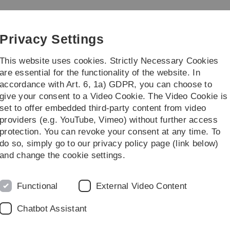
Skip
Skip
Skip
Skip
to
to
to
to
main
content
footer
search
Privacy Settings
navigation
This website uses cookies. Strictly Necessary Cookies
are essential for the functionality of the website. In
accordance with Art. 6, 1a) GDPR, you can choose to
 Teaching Solutions
give your consent to a Video Cookie. The Video Cookie is
set to offer embedded third-party content from video
ng Opencast News
providers (e.g. YouTube, Vimeo) without further access
protection. You can revoke your consent at any time. To
do so, simply go to our privacy policy page (link below)
and change the cookie settings.
Functional
External Video Content
Chatbot Assistant