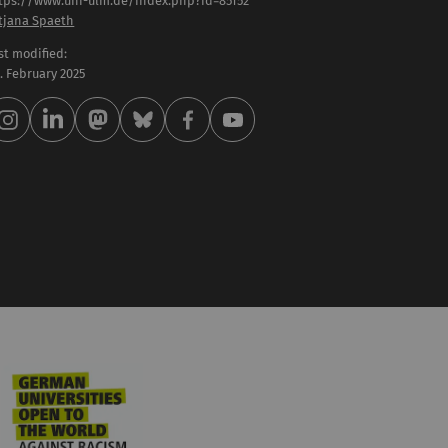
tps://www.uni-ulm.de/index.php?id=85152
tjana Spaeth
st modified:
 . February 2025