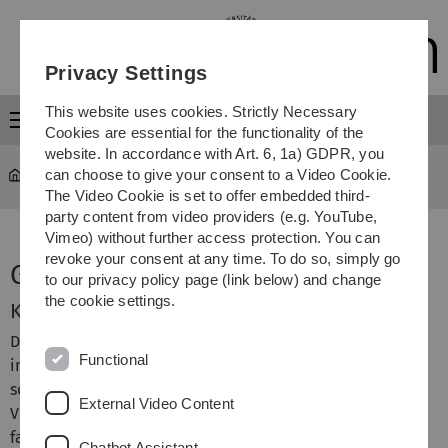
Skip
Skip
Skip
Skip
to
to
to
to
main
content
footer
search
Privacy Settings
navigation
This website uses cookies. Strictly Necessary
Menu
Cookies are essential for the functionality of the
website. In accordance with Art. 6, 1a) GDPR, you
can choose to give your consent to a Video Cookie.
Centre for Teaching Development
...
Gründergarage
The Video Cookie is set to offer embedded third-
party content from video providers (e.g. YouTube,
Vimeo) without further access protection. You can
revoke your consent at any time. To do so, simply go
Gründergarage
to our privacy policy page (link below) and change
the cookie settings.
Kurze Zusammenfassung
Das Modul „Gründergarage“ ist ein interdisziplinäres und
Functional
innovatives Lernkonzept zur Förderung einer praxisnahen
sowie fach- und hochschulübergreifenden Lehre. Im
External Video Content
Vordergrund stehen nicht nur die Vermittlung von
fachlichen Inhalten zum unternehmerischen Denken und
Chatbot Assistant