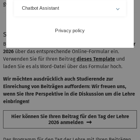
gestalten.
Chatbot Assistant
Privacy policy
So sind Sie dabei!
Bitte reichen Sie Ihren Beitrag
bis spätestens 26. Oktober
2026
über das entsprechende Online-Formular ein.
V
erwenden Sie für Ihren Beitrag
dieses Template
und
laden Sie es als Word-Datei über das Formular hoch.
Wir möchten ausdrücklich auch Studierende zur
Einreichung von Beiträgen auffordern: Wir freuen uns,
wenn Sie Ihre Perspektive in die Diskussion um die Lehre
einbringen!
Hier können Sie Ihren Beitrag für den Tag der Lehre
2026 anmelden
Das Programm für den Tag der Lehre mit Ihren Beiträgen