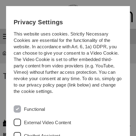
Skip
Skip
Skip
Skip
to
to
to
to
main
content
footer
search
Privacy Settings
navigation
This website uses cookies. Strictly Necessary
Menu
Cookies are essential for the functionality of the
website. In accordance with Art. 6, 1a) GDPR, you
can choose to give your consent to a Video Cookie.
Centre for Teaching Development
...
Tag der Lehre 2026
The Video Cookie is set to offer embedded third-
party content from video providers (e.g. YouTube,
Vimeo) without further access protection. You can
Tag der Lehre 2026
revoke your consent at any time. To do so, simply go
to our privacy policy page (link below) and change
the cookie settings.
Functional
External Video Content
Mittwoch, 25. November 2026, ab 11:30 Uhr
Chatbot Assistant