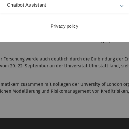
matik und Wirtschaftswissenschaften anzubieten. Damit steigt 
Chatbot Assistant
blich“.
 Rooms ein „Labor“ des Financial Engineering entstehen, das 
Privacy policy
ten) in Kooperation mit der LBBW bietet. Neben dem Einsatz 
t in der Fakultät dar. „Der mit dem Trading-Room verbundene 
 auf hohem internationalem Niveau hervorzubringen, die von 
Forschung wurde auch deutlich durch die Einbindung der Erö
vom 20.-22. September an der Universität Ulm statt fand, si
matikern zusammen mit Kollegen der Unversity of London org
ichen Modellierung und Risikomanagement von Kreditrisiken,