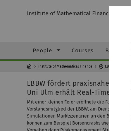
Institute of Mathematical Finance
People
Courses
Bachelor
Institute of Mathematical Finance
LBBW Trading R
LBBW fördert praxisnahes Lern
Uni Ulm erhält Real-Time Trad
Mit einer kleinen Feier eröffnete die Fakultät f
Vorstandsmitglied der LBBW, am Dienstag, 20, S
Simulationen Marktszenarien an den Börsen durc
können zum Beispiel Börsencrashs wie der Black
Vorgaben dann Risikomanagement Strategien ums