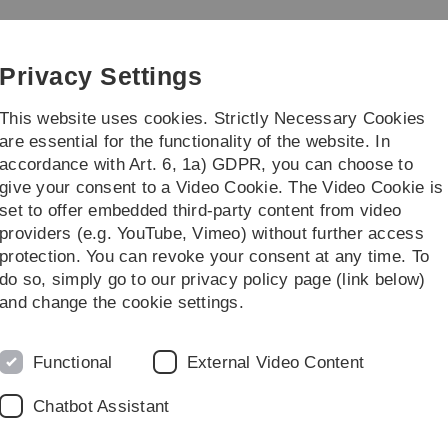
Skip
Skip
Skip
Skip
to
to
to
to
main
content
footer
search
Privacy Settings
navigation
This website uses cookies. Strictly Necessary Cookies
are essential for the functionality of the website. In
accordance with Art. 6, 1a) GDPR, you can choose to
/Master Theses
...
give your consent to a Video Cookie. The Video Cookie is
set to offer embedded third-party content from video
oom
providers (e.g. YouTube, Vimeo) without further access
protection. You can revoke your consent at any time. To
do so, simply go to our privacy policy page (link below)
en:
and change the cookie settings.
ing Room
ür Mathematik und Wirtschaftswissenschaften der Universität 
Functional
External Video Content
eptember einen Real-Time Trading Room. Ein solcher Trading
hzuspielen und die Studierenden in die Rolle von Börsenhän
Chatbot Assistant
 Monday von 1987 oder die Russland Krise von 1998 eingespie
etzen. Darüber hinaus können neue Finanzprodukte generiert