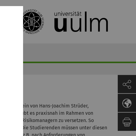
Ulm im Beisein von Hans-Joachim Strüder,
 Room erlaubt es praxisnah im Rahmen von
dlern und Risikomanagern zu versetzen. So
lt werden. Die Studierenden müssen unter diesen
 werden, z.B. nach Anforderungen von