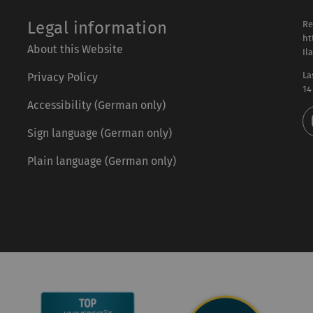
Legal information
Re
ht
About this Website
Il
La
Privacy Policy
14
Accessibility (German only)
Sign language (German only)
Plain language (German only)