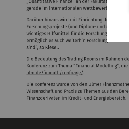
„Quantitative Finance“ an der Fakultät für Mathe
gerade im internationalen Wettbewerb ganz erhe
Darüber hinaus wird mit Einrichtung des Trading
Forschungsprojekte (und Diplom- und Masterarbei
wichtiges Hilfsmittel für die Forschungstätigkei
ermöglich es auch weiterhin Forschungsarbeiten
sind“, so Kiesel.
Die Bedeutung des Trading Rooms im Rahmen der 
Konferenz zum Thema “Financial Modelling“, die 
ulm.de/finmath/confpage/
.
Die Konferenz wurde von den Ulmer Finanzmathe
Wissenschaft und Praxis zu Themen aus den Bere
Finanzderivaten im Kredit- und Energiebereich.