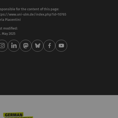
sponsible for the content of this page:
tps://www.uni-ulm.de/index.php?id=10765
aria Piacentini
st modified:
 . May 2025