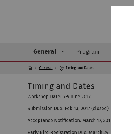
General
Program
Venue
General
Timing and Dates
Timing and Dates
Workshop Date: 6-9 June 2017
Submission Due: Feb 13, 2017 (closed)
Acceptance Notification: March 17, 2017 (closed)
Early Bird Registration Due: March 24, 2017