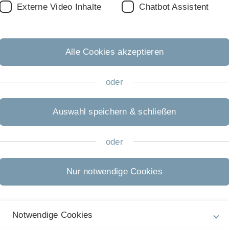
Externe Video Inhalte
Chatbot Assistent
Alle Cookies akzeptieren
oder
Rechtliche Hinweise
Auswahl speichern & schließen
In
ht
Impressum
Pr
oder
Zu
Datenschutz
22
Barrierefreiheit
Nur notwendige Cookies
Gebärdensprache
Leichte Sprache
Notwendige Cookies