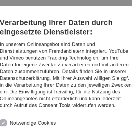
Direkt
Direkt
Direkt
Direkt
Direkt
zur
zum
zum
zur
zur
Hauptnavigation
Inhalt
Funktionsmenü
Fußleiste
Suche
Verarbeitung Ihrer Daten durch
(Sprache,
Drucken,
eingesetzte Dienstleister:
Social
Media)
In unserem Onlineangebot sind Daten und
Workshop Series
Dienstleistungen von Fremdanbietern integriert. YouTube
und Vimeo benutzen Tracking-Technologien, um Ihre
Daten für eigene Zwecke zu verarbeiten und mit anderen
Daten zusammenzuführen. Details finden Sie in unserer
Datenschutzerklärung. Mit Ihrer Auswahl willigen Sie ggf.
in die Verarbeitung Ihrer Daten zu den jeweiligen Zwecken
ein. Die Einwilligung ist freiwillig, für die Nutzung des
Onlineangebotes nicht erforderlich und kann jederzeit
durch Aufruf des Consent Tools widerrufen werden.
Notwendige Cookies