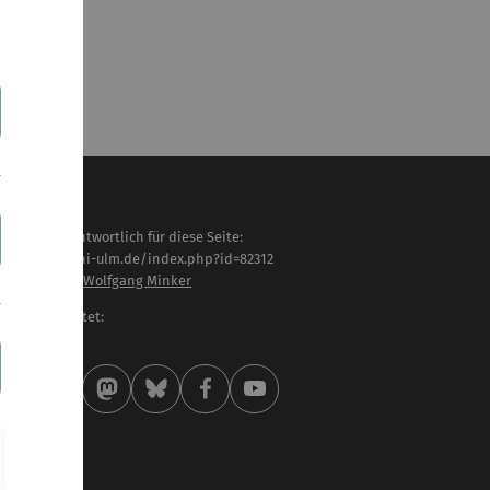
haltlich verantwortlich für diese Seite:
tps://www.uni-ulm.de/index.php?id=82312
of. Dr. Dr.-Ing. Wolfgang Minker
letzt bearbeitet:
 . März 2017