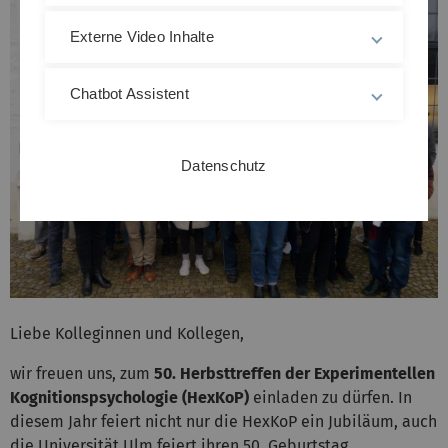
Externe Video Inhalte
Chatbot Assistent
Datenschutz
Liebe Kolleginnen und Kollegen,
wir freuen uns, zum
50. Herbsttreffen der Experimentellen
Kognitionspsychologie (HexKoP)
einladen zu dürfen. In
diesem Jahr feiert nicht nur die HexKoP ein Jubiläum, auch
die Universität Ulm feiert ihren 50. Geburtstag.