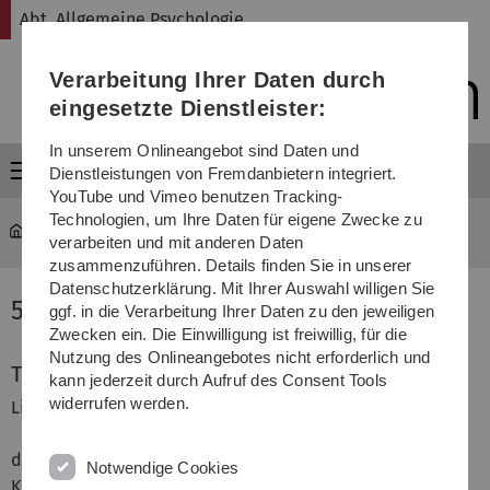
Direkt
Direkt
Direkt
Direkt
Direkt
Abt. Allgemeine Psychologie
zur
zum
zum
zur
zur
Hauptnavigation
Inhalt
Funktionsmenü
Fußleiste
Suche
Verarbeitung Ihrer Daten durch
(Sprache,
Drucken,
eingesetzte Dienstleister:
Social
Media)
In unserem Onlineangebot sind Daten und
Menü
Dienstleistungen von Fremdanbietern integriert.
YouTube und Vimeo benutzen Tracking-
Technologien, um Ihre Daten für eigene Zwecke zu
Abt. Allgemeine Psychologie
...
2017 HexKoP
verarbeiten und mit anderen Daten
zusammenzuführen. Details finden Sie in unserer
Datenschutzerklärung. Mit Ihrer Auswahl willigen Sie
50. HexKoP: 3.-5.11.2017
ggf. in die Verarbeitung Ihrer Daten zu den jeweiligen
Zwecken ein. Die Einwilligung ist freiwillig, für die
Nutzung des Onlineangebotes nicht erforderlich und
Tagungsprogramm
kann jederzeit durch Aufruf des Consent Tools
widerrufen werden.
Liebe Kolleginnen und Kollegen,
das 50. Herbstreffen der experimentellen
Notwendige Cookies
Kognitionspsychologie auf der Reisensburg war ein voller