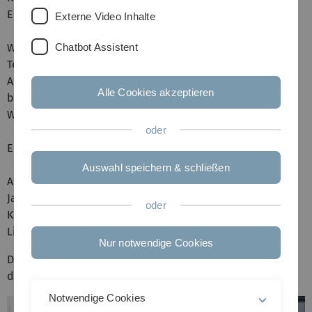
Erfolg!
Externe Video Inhalte
Chatbot Assistent
Wir möchten uns bei allen Teilnehmerinnen und
Teilnehmer für die aktive Beteiligung am Gelingen des
Arbeitstreffens und die anregenden Diskussionen
Alle Cookies akzeptieren
bedanken.
Wir freuen uns schon auf das nächste Treffen.
oder
Euer Orga-Team,
Auswahl speichern & schließen
Anke Huckauf
Jan Ehlers
oder
Katarzyna Patro-Nürk
Lisa Eberhardt
Nur notwendige Cookies
Das Tagesprogramm inklusive Abstracts steht
hier
zum
download bereit.
Notwendige Cookies