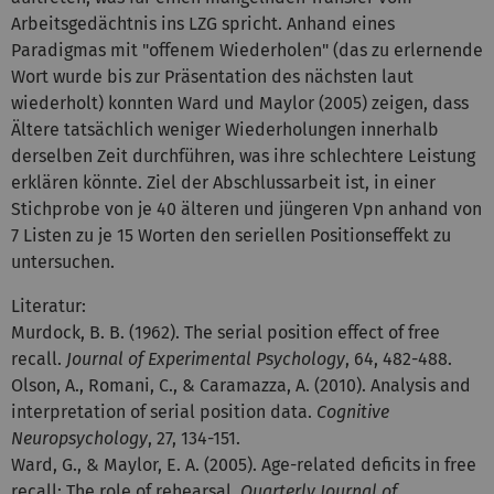
Arbeitsgedächtnis ins LZG spricht. Anhand eines
Paradigmas mit "offenem Wiederholen" (das zu erlernende
Wort wurde bis zur Präsentation des nächsten laut
wiederholt) konnten Ward und Maylor (2005) zeigen, dass
Ältere tatsächlich weniger Wiederholungen innerhalb
derselben Zeit durchführen, was ihre schlechtere Leistung
erklären könnte. Ziel der Abschlussarbeit ist, in einer
Stichprobe von je 40 älteren und jüngeren Vpn anhand von
7 Listen zu je 15 Worten den seriellen Positionseffekt zu
untersuchen.
Literatur:
Murdock, B. B. (1962). The serial position effect of free
recall.
Journal of Experimental Psychology
, 64, 482-488.
Olson, A., Romani, C., & Caramazza, A. (2010). Analysis and
interpretation of serial position data.
Cognitive
Neuropsychology
, 27, 134-151.
Ward, G., & Maylor, E. A. (2005). Age-related deficits in free
recall: The role of rehearsal.
Quarterly Journal of