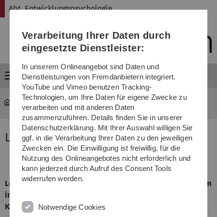
Direkt
Direkt
Direkt
Direkt
Direkt
Abt. Entwicklungspsychologie
zur
zum
zum
zur
zur
Hauptnavigation
Inhalt
Funktionsmenü
Fußleiste
Suche
Verarbeitung Ihrer Daten durch
(Sprache,
Drucken,
eingesetzte Dienstleister:
Social
Media)
In unserem Onlineangebot sind Daten und
Menü
Dienstleistungen von Fremdanbietern integriert.
YouTube und Vimeo benutzen Tracking-
Technologien, um Ihre Daten für eigene Zwecke zu
Abt. Entwicklungspsychologie
Forschung
verarbeiten und mit anderen Daten
zusammenzuführen. Details finden Sie in unserer
Datenschutzerklärung. Mit Ihrer Auswahl willigen Sie
Lehrveranstaltungen
ggf. in die Verarbeitung Ihrer Daten zu den jeweiligen
Zwecken ein. Die Einwilligung ist freiwillig, für die
Nutzung des Onlineangebotes nicht erforderlich und
kann jederzeit durch Aufruf des Consent Tools
widerrufen werden.
Lehrveranstaltung
Veranstaltung
Termi
im WS 2015/16 /
Kürzel
Notwendige Cookies