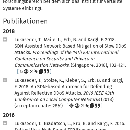
Forschungsbereich bei dem sich das Institut für Verteilte
Systeme einbringt.
Publikationen
2018
Lukaseder, T., Maile, L., Erb, B. and Kargl, F. 2018.
SDN-Assisted Network-Based Mitigation of Slow DDoS
Attacks.
Proceedings of the 14th EAI International
Conference on Security and Privacy in
Communication Networks.
(Singapore, 2018), 102–121.
Lukaseder, T., Stölze, K., Kleber, S., Erb, B. and Kargl,
F. 2018. An SDN-based Approach for Defending
Against Reflective DDoS Attacks.
2018 IEEE 43th
Conference on Local Computer Networks
(2018).
(acceptance rate: 28%)
2016
Lukaseder, T., Bradatsch, L., Erb, B. and Kargl, F. 2016.
Setting Up a High-Speed TCP Benchmarking