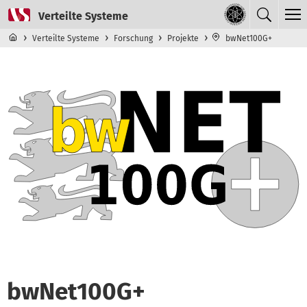
Direkt zum Inhalt
Navigationsmenü der obersten Ebene
Verteilte Systeme
Forschung
Projekte
bwNet100G+
bwNet100G+