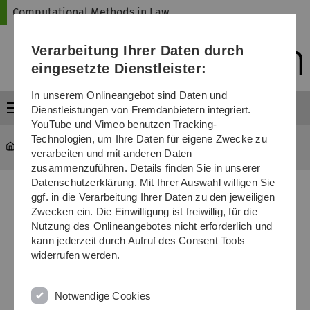
Direkt
Direkt
Direkt
Direkt
Direkt
Computational Methods in Law
zur
zum
zum
zur
zur
Hauptnavigation
Inhalt
Funktionsmenü
Fußleiste
Suche
Verarbeitung Ihrer Daten durch
(Sprache,
Drucken,
eingesetzte Dienstleister:
Social
Media)
In unserem Onlineangebot sind Daten und
Menü
Dienstleistungen von Fremdanbietern integriert.
YouTube und Vimeo benutzen Tracking-
Technologien, um Ihre Daten für eigene Zwecke zu
Computational Methods in Law
Conference Program
verarbeiten und mit anderen Daten
zusammenzuführen. Details finden Sie in unserer
Datenschutzerklärung. Mit Ihrer Auswahl willigen Sie
ggf. in die Verarbeitung Ihrer Daten zu den jeweiligen
Zwecken ein. Die Einwilligung ist freiwillig, für die
Nutzung des Onlineangebotes nicht erforderlich und
kann jederzeit durch Aufruf des Consent Tools
widerrufen werden.
Agenda
Notwendige Cookies