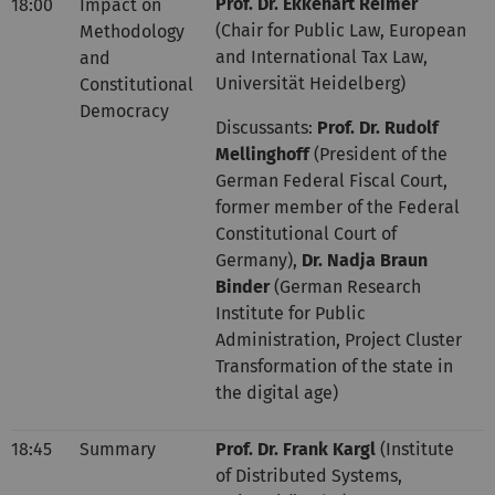
Prof. Dr. Ekkehart Reimer
18:00
Impact on
(Chair for Public Law, European
Methodology
and International Tax Law,
and
Universität Heidelberg)
Constitutional
Democracy
Discussants:
Prof. Dr. Rudolf
Mellinghoff
(President of the
German Federal Fiscal Court,
former member of the Federal
Constitutional Court of
Germany),
Dr. Nadja Braun
Binder
(German Research
Institute for Public
Administration, Project Cluster
Transformation of the state in
the digital age)
18:45
Summary
Prof. Dr. Frank Kargl
(Institute
of Distributed Systems,