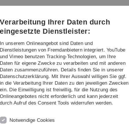
Direkt
Direkt
Direkt
Direkt
Direkt
zur
zum
zum
zur
zur
Hauptnavigation
Inhalt
Funktionsmenü
Fußleiste
Suche
Verarbeitung Ihrer Daten durch
(Sprache,
Drucken,
eingesetzte Dienstleister:
Social
Media)
In unserem Onlineangebot sind Daten und
ach
Institut
Forschung
Dienstleistungen von Fremdanbietern integriert. YouTube
und Vimeo benutzen Tracking-Technologien, um Ihre
Daten für eigene Zwecke zu verarbeiten und mit anderen
n
Daten zusammenzuführen. Details finden Sie in unserer
Datenschutzerklärung. Mit Ihrer Auswahl willigen Sie ggf.
ntges finden Sie
hier
.
in die Verarbeitung Ihrer Daten zu den jeweiligen Zwecken
ein. Die Einwilligung ist freiwillig, für die Nutzung des
nden Sie
hier
.
Onlineangebotes nicht erforderlich und kann jederzeit
durch Aufruf des Consent Tools widerrufen werden.
Notwendige Cookies