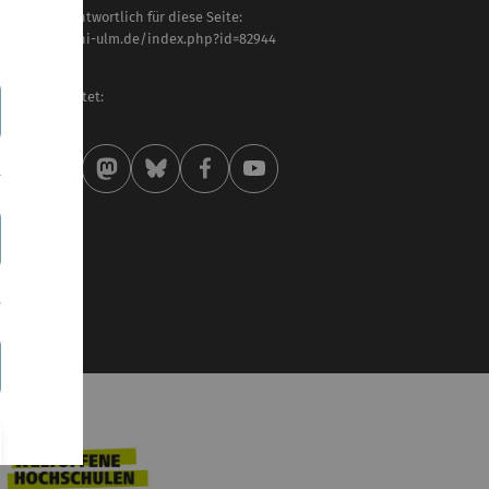
haltlich verantwortlich für diese Seite:
tps://www.uni-ulm.de/index.php?id=82944
ike Schewe
letzt bearbeitet:
 . Januar 2026