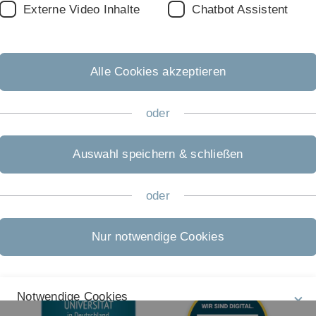
Externe Video Inhalte
Chatbot Assistent
Rechtliche Hinweise
In
ht
Impressum
He
Zu
Datenschutz
Alle Cookies akzeptieren
20
Barrierefreiheit
oder
Gebärdensprache
Leichte Sprache
Auswahl speichern & schließen
oder
Nur notwendige Cookies
Notwendige Cookies