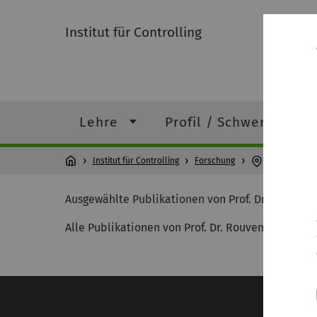
Institut für Controlling
Lehre
Profil / Schwerpunktf
Institut für Controlling
Forschung
Publikatione
Ausgewählte Publikationen von Prof. Dr. Paul We
Alle Publikationen von Prof. Dr. Rouven Trapp fi