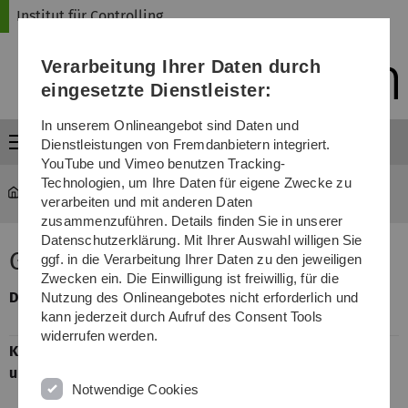
Direkt
Direkt
Direkt
Direkt
Direkt
Institut für Controlling
zur
zum
zum
zur
zur
Hauptnavigation
Inhalt
Funktionsmenü
Fußleiste
Suche
Verarbeitung Ihrer Daten durch
(Sprache,
Drucken,
eingesetzte Dienstleister:
Social
Media)
In unserem Onlineangebot sind Daten und
Menü
Dienstleistungen von Fremdanbietern integriert.
YouTube und Vimeo benutzen Tracking-
Technologien, um Ihre Daten für eigene Zwecke zu
Institut für Controlling
...
Grundlagen des Controllings
verarbeiten und mit anderen Daten
zusammenzuführen. Details finden Sie in unserer
Datenschutzerklärung. Mit Ihrer Auswahl willigen Sie
Grundlagen des Controllings
ggf. in die Verarbeitung Ihrer Daten zu den jeweiligen
Zwecken ein. Die Einwilligung ist freiwillig, für die
Dozent
Prof. Dr. Paul Wentges/Carolin Böckers,
Nutzung des Onlineangebotes nicht erforderlich und
kann jederzeit durch Aufruf des Consent Tools
M.Sc.
widerrufen werden.
Kursformat
Montags, 10:15 - 11:45 Uhr, H12
und Termine
Dienstags, 08:30 - 10:00 Uhr, H12
Notwendige Cookies