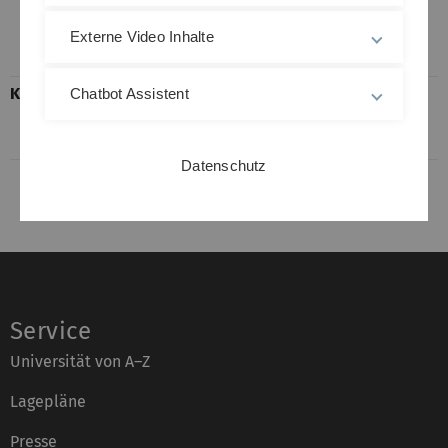
Einschreibung wenden Sie sich bitte an
Frau Carolin Böckers
Externe Video Inhalte
(
carolin.boeckers(at)uni-ulm.de
).
Klausur
Nähere Informationen zur
Chatbot Assistent
Modulprüfung sind im Moodlekurs zu
finden.
Datenschutz
Service
Universität von A–Z
Lagepläne
Presse