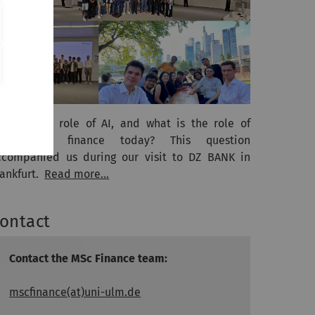
hat is the role of AI, and what is the role of
eople in finance today? This question
ccompanied us during our visit to DZ BANK in
rankfurt.
Read more...
ontact
Contact the MSc Finance team:
mscfinance(at)uni-ulm.de