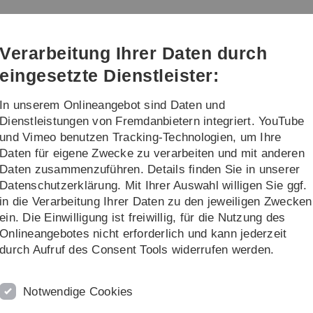
Direkt
Direkt
Direkt
Direkt
Direkt
zur
zum
zum
zur
zur
Hauptnavigation
Inhalt
Funktionsmenü
Fußleiste
Suche
Verarbeitung Ihrer Daten durch
(Sprache,
Drucken,
eingesetzte Dienstleister:
Social
Media)
In unserem Onlineangebot sind Daten und
Prospective Students
Dienstleistungen von Fremdanbietern integriert. YouTube
und Vimeo benutzen Tracking-Technologien, um Ihre
Daten für eigene Zwecke zu verarbeiten und mit anderen
Daten zusammenzuführen. Details finden Sie in unserer
Datenschutzerklärung. Mit Ihrer Auswahl willigen Sie ggf.
in die Verarbeitung Ihrer Daten zu den jeweiligen Zwecken
ein. Die Einwilligung ist freiwillig, für die Nutzung des
ial science, financial economics or fin
Onlineangebotes nicht erforderlich und kann jederzeit
durch Aufruf des Consent Tools widerrufen werden.
rsity:
Notwendige Cookies
ical
– it makes you stand out from the crowd.
n three specializations
, and among a wide range of courses.