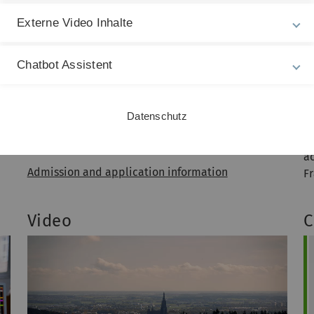
Externe Video Inhalte
Chatbot Assistent
Datenschutz
W
Interested? Find out about admission
,
p
requirements and application information.
a
Admission and application information
F
Video
C