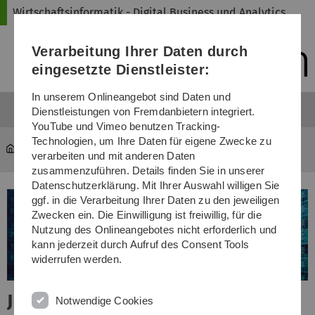
Direkt
Direkt
Direkt
Direkt
Direkt
Wirtschaftsinformatik - Digital Business und Analytics
zur
zum
zum
zur
zur
Hauptnavigation
Inhalt
Funktionsmenü
Fußleiste
Suche
Verarbeitung Ihrer Daten durch
(Sprache,
Drucken,
eingesetzte Dienstleister:
Social
Media)
In unserem Onlineangebot sind Daten und
Dienstleistungen von Fremdanbietern integriert.
YouTube und Vimeo benutzen Tracking-
Technologien, um Ihre Daten für eigene Zwecke zu
winfo
verarbeiten und mit anderen Daten
zusammenzuführen. Details finden Sie in unserer
Datenschutzerklärung. Mit Ihrer Auswahl willigen Sie
ggf. in die Verarbeitung Ihrer Daten zu den jeweiligen
Zwecken ein. Die Einwilligung ist freiwillig, für die
Nutzung des Onlineangebotes nicht erforderlich und
kann jederzeit durch Aufruf des Consent Tools
widerrufen werden.
Jetzt bewerben für den neuen
Notwendige Cookies