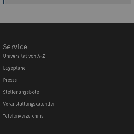
w
e
:
l
e
f
o
n
:
Service
Universität von A–Z
Lagepläne
Presse
Stellenangebote
Veranstaltungskalender
Telefonverzeichnis