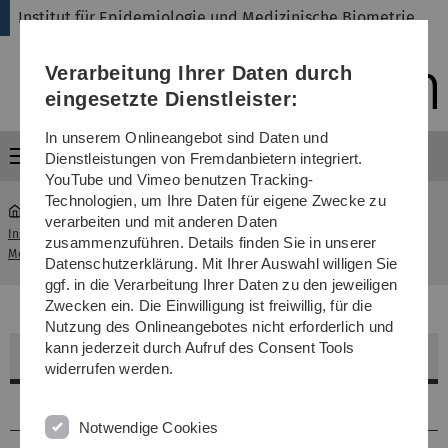
Direkt
Direkt
Direkt
Direkt
Direkt
Institut für Epidemiologie und Medizinische Biometrie
zur
zum
zum
zur
zur
Hauptnavigation
Inhalt
Funktionsmenü
Fußleiste
Suche
Verarbeitung Ihrer Daten durch
(Sprache,
Drucken,
eingesetzte Dienstleister:
Social
Media)
In unserem Onlineangebot sind Daten und
Menü
Dienstleistungen von Fremdanbietern integriert.
YouTube und Vimeo benutzen Tracking-
Technologien, um Ihre Daten für eigene Zwecke zu
verarbeiten und mit anderen Daten
Institut für Epidemiologie und
Standort
zusammenzuführen. Details finden Sie in unserer
...
Medizinische Biometrie
Schwabstraße 13
Datenschutzerklärung. Mit Ihrer Auswahl willigen Sie
ggf. in die Verarbeitung Ihrer Daten zu den jeweiligen
Zwecken ein. Die Einwilligung ist freiwillig, für die
Nutzung des Onlineangebotes nicht erforderlich und
kann jederzeit durch Aufruf des Consent Tools
Prof. Dr. Benjamin Mayer
widerrufen werden.
Tätigkeiten
Notwendige Cookies