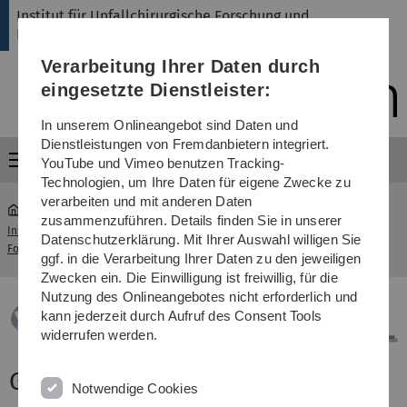
Direkt
Direkt
Direkt
Direkt
Direkt
Institut für Unfallchirurgische Forschung und
zur
zum
zum
zur
zur
Biomechanik
Hauptnavigation
Inhalt
Funktionsmenü
Fußleiste
Suche
Verarbeitung Ihrer Daten durch
(Sprache,
Drucken,
eingesetzte Dienstleister:
Social
Media)
In unserem Onlineangebot sind Daten und
Dienstleistungen von Fremdanbietern integriert.
Menü
YouTube und Vimeo benutzen Tracking-
Technologien, um Ihre Daten für eigene Zwecke zu
verarbeiten und mit anderen Daten
zusammenzuführen. Details finden Sie in unserer
Institut für Unfallchirurgische
Datenschutzerklärung. Mit Ihrer Auswahl willigen Sie
...
Gelenkbiomechanik
Forschung und Biomechanik
ggf. in die Verarbeitung Ihrer Daten zu den jeweiligen
Zwecken ein. Die Einwilligung ist freiwillig, für die
Nutzung des Onlineangebotes nicht erforderlich und
kann jederzeit durch Aufruf des Consent Tools
widerrufen werden.
Gelenkbiomechanik
Notwendige Cookies