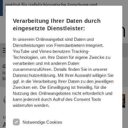
Direkt
Direkt
Direkt
Direkt
Direkt
Institut für Unfallchirurgische Forschung und
zur
zum
zum
zur
zur
Biomechanik
Hauptnavigation
Inhalt
Funktionsmenü
Fußleiste
Suche
Verarbeitung Ihrer Daten durch
(Sprache,
Drucken,
eingesetzte Dienstleister:
Social
Media)
In unserem Onlineangebot sind Daten und
Dienstleistungen von Fremdanbietern integriert.
Menü
YouTube und Vimeo benutzen Tracking-
Technologien, um Ihre Daten für eigene Zwecke zu
verarbeiten und mit anderen Daten
zusammenzuführen. Details finden Sie in unserer
Institut für Unfallchirurgische Forschung und
Datenschutzerklärung. Mit Ihrer Auswahl willigen Sie
...
Aktuelles
Biomechanik
ggf. in die Verarbeitung Ihrer Daten zu den jeweiligen
Zwecken ein. Die Einwilligung ist freiwillig, für die
Nutzung des Onlineangebotes nicht erforderlich und
kann jederzeit durch Aufruf des Consent Tools
widerrufen werden.
13. Juli 2022
Notwendige Cookies
Applied Sciences 2022 Travel Award