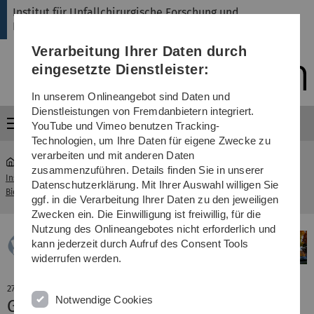
Direkt
Direkt
Direkt
Direkt
Direkt
Institut für Unfallchirurgische Forschung und
zur
zum
zum
zur
zur
Biomechanik
Hauptnavigation
Inhalt
Funktionsmenü
Fußleiste
Suche
Verarbeitung Ihrer Daten durch
(Sprache,
Drucken,
eingesetzte Dienstleister:
Social
Media)
In unserem Onlineangebot sind Daten und
Dienstleistungen von Fremdanbietern integriert.
Menü
YouTube und Vimeo benutzen Tracking-
Technologien, um Ihre Daten für eigene Zwecke zu
verarbeiten und mit anderen Daten
zusammenzuführen. Details finden Sie in unserer
Institut für Unfallchirurgische Forschung und
Datenschutzerklärung. Mit Ihrer Auswahl willigen Sie
...
Aktuelles
Biomechanik
ggf. in die Verarbeitung Ihrer Daten zu den jeweiligen
Zwecken ein. Die Einwilligung ist freiwillig, für die
Nutzung des Onlineangebotes nicht erforderlich und
kann jederzeit durch Aufruf des Consent Tools
widerrufen werden.
27. April 2018
Notwendige Cookies
Graciosa Teixeira erhält Julia Polak