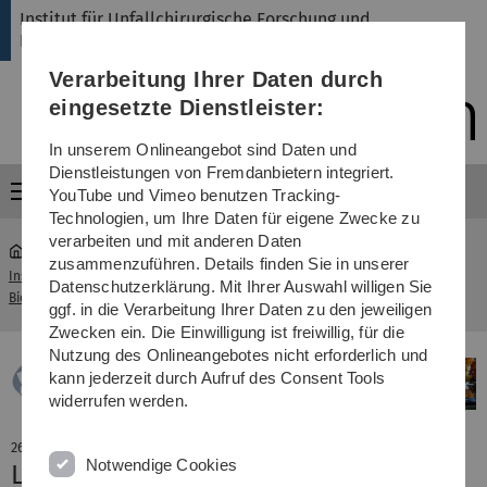
Direkt
Direkt
Direkt
Direkt
Direkt
Institut für Unfallchirurgische Forschung und
zur
zum
zum
zur
zur
Biomechanik
Hauptnavigation
Inhalt
Funktionsmenü
Fußleiste
Suche
Verarbeitung Ihrer Daten durch
(Sprache,
Drucken,
eingesetzte Dienstleister:
Social
Media)
In unserem Onlineangebot sind Daten und
Dienstleistungen von Fremdanbietern integriert.
Menü
YouTube und Vimeo benutzen Tracking-
Technologien, um Ihre Daten für eigene Zwecke zu
verarbeiten und mit anderen Daten
zusammenzuführen. Details finden Sie in unserer
Institut für Unfallchirurgische Forschung und
Datenschutzerklärung. Mit Ihrer Auswahl willigen Sie
...
Aktuelles
Biomechanik
ggf. in die Verarbeitung Ihrer Daten zu den jeweiligen
Zwecken ein. Die Einwilligung ist freiwillig, für die
Nutzung des Onlineangebotes nicht erforderlich und
kann jederzeit durch Aufruf des Consent Tools
widerrufen werden.
26. April 2024
Notwendige Cookies
Luisa de Roy erreicht 2. Platz des