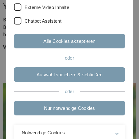
Young Investigator Awards der DGfB
Externe Video Inhalte
Beim Kongress der Deutschen Gesellschaft für
Chatbot Assistent
Biomechanik in Heidelberg hat Luisa de Roy den 2. Platz
beim Young Investigator Award erreicht.
Alle Cookies akzeptieren
Wir gratulieren!
oder
Auswahl speichern & schließen
oder
Nur notwendige Cookies
Notwendige Cookies