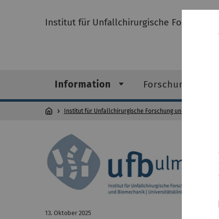
Institut für Unfallchirurgische Forschun
Information
Forschungsfelde
Institut für Unfallchirurgische Forschung und Biomechani
13. Oktober 2025