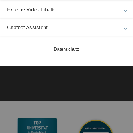
Rechtliche Hinweise
In
Externe Video Inhalte
ht
Impressum
We
Zu
Datenschutz
Chatbot Assistent
27
Barrierefreiheit
Datenschutz
Gebärdensprache
Leichte Sprache