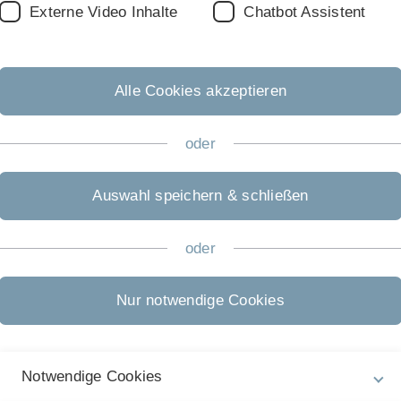
cher übernehmen Führungspositionen
Externe Video Inhalte
Chatbot Assistent
der osteologischen und rheumatologischen
Alle Cookies akzeptieren
bereichsleiterin für Knochenregeneration, Frau Prof.
hrungsgremium der DAdorW ist Dr. Verena Fischer in
oder
Auswahl speichern & schließen
Nächster Beitrag
Publikationspreis OU
oder
veröffentlicht am: 14. Ok
Nur notwendige Cookies
Notwendige Cookies