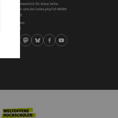
haltlich verantwortlich für diese Seite:
tps://www.uni-ulm.de/index.php?id=80589
rner Ohmayer
letzt bearbeitet:
 . Februar 2025