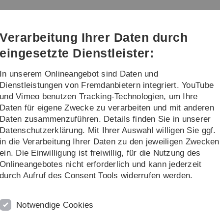
Direkt
Direkt
Direkt
Direkt
Direkt
zur
zum
zum
zur
zur
g und Biomechanik
Hauptnavigation
Inhalt
Funktionsmenü
Fußleiste
Suche
Verarbeitung Ihrer Daten durch
(Sprache,
Drucken,
eingesetzte Dienstleister:
Social
Media)
In unserem Onlineangebot sind Daten und
r
Lehre
Publikationen
Dienstleistungen von Fremdanbietern integriert. YouTube
und Vimeo benutzen Tracking-Technologien, um Ihre
Daten für eigene Zwecke zu verarbeiten und mit anderen
k
Information
Aktuelles
Daten zusammenzuführen. Details finden Sie in unserer
Datenschutzerklärung. Mit Ihrer Auswahl willigen Sie ggf.
in die Verarbeitung Ihrer Daten zu den jeweiligen Zwecken
ein. Die Einwilligung ist freiwillig, für die Nutzung des
Onlineangebotes nicht erforderlich und kann jederzeit
durch Aufruf des Consent Tools widerrufen werden.
Notwendige Cookies