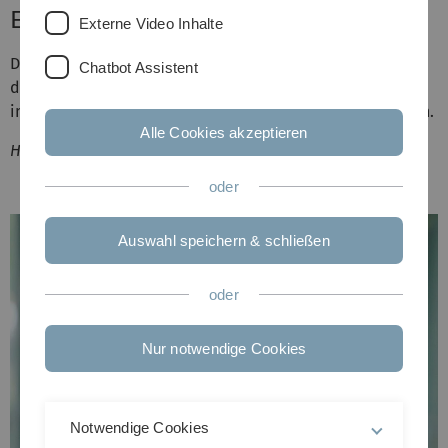
Education Grant der ON Foundation
Externe Video Inhalte
Dr. Andreas Seitz wurde der
ORS/ON Education Grant
Chatbot Assistent
der
ON Foundation
zugesprochen. Die Überreichung wird
im Februar 2020 bei der Jahrestagung der ORS stattfinden.
Alle Cookies akzeptieren
Herzlichen Glückwunsch!
oder
Auswahl speichern & schließen
oder
Nur notwendige Cookies
Notwendige Cookies