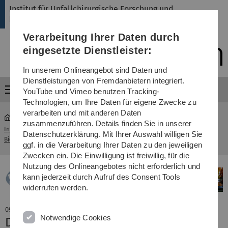
Direkt
Direkt
Direkt
Direkt
Direkt
Institut für Unfallchirurgische Forschung und
zur
zum
zum
zur
zur
Biomechanik
Hauptnavigation
Inhalt
Funktionsmenü
Fußleiste
Suche
Verarbeitung Ihrer Daten durch
(Sprache,
Drucken,
eingesetzte Dienstleister:
Social
Media)
In unserem Onlineangebot sind Daten und
Dienstleistungen von Fremdanbietern integriert.
Menü
YouTube und Vimeo benutzen Tracking-
Technologien, um Ihre Daten für eigene Zwecke zu
verarbeiten und mit anderen Daten
zusammenzuführen. Details finden Sie in unserer
Institut für Unfallchirurgische Forschung und
Datenschutzerklärung. Mit Ihrer Auswahl willigen Sie
...
Aktuelles
Biomechanik
ggf. in die Verarbeitung Ihrer Daten zu den jeweiligen
Zwecken ein. Die Einwilligung ist freiwillig, für die
Nutzung des Onlineangebotes nicht erforderlich und
kann jederzeit durch Aufruf des Consent Tools
widerrufen werden.
09. Dezember 2019
Notwendige Cookies
Dr. Andreas Seitz gewinnt einen