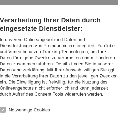
Direkt
Direkt
Direkt
Direkt
Direkt
zur
zum
zum
zur
zur
g und Biomechanik
Hauptnavigation
Inhalt
Funktionsmenü
Fußleiste
Suche
Verarbeitung Ihrer Daten durch
(Sprache,
Drucken,
eingesetzte Dienstleister:
Social
Media)
In unserem Onlineangebot sind Daten und
r
Lehre
Publikationen
Dienstleistungen von Fremdanbietern integriert. YouTube
und Vimeo benutzen Tracking-Technologien, um Ihre
Daten für eigene Zwecke zu verarbeiten und mit anderen
k
Information
Aktuelles
Daten zusammenzuführen. Details finden Sie in unserer
Datenschutzerklärung. Mit Ihrer Auswahl willigen Sie ggf.
in die Verarbeitung Ihrer Daten zu den jeweiligen Zwecken
ein. Die Einwilligung ist freiwillig, für die Nutzung des
Onlineangebotes nicht erforderlich und kann jederzeit
durch Aufruf des Consent Tools widerrufen werden.
Notwendige Cookies