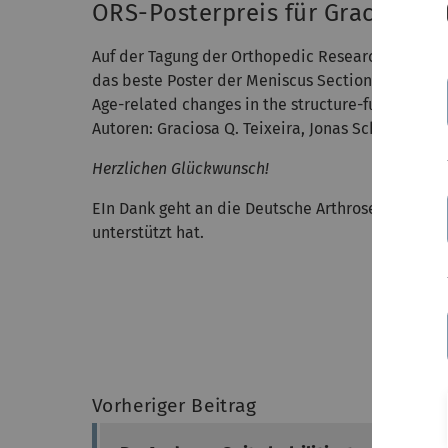
ORS-Posterpreis für Graciosa Te
Auf der Tagung der Orthopedic Research Society in
das beste Poster der Meniscus Section. Titel der 
Age-related changes in the structure-function r
Autoren: Graciosa Q. Teixeira, Jonas Schwer, Anita
Herzlichen Glückwunsch!
EIn Dank geht an die Deutsche Arthrose-Hilfe e.V
unterstützt hat.
Vorheriger Beitrag