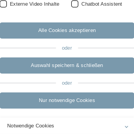
ixeira
Externe Video Inhalte
Chatbot Assistent
 Dallas (USA) erhielt Dr. Graciosa Teixeira den Preis für
Arbeit war:
Alle Cookies akzeptieren
elationship of human menisci.
 Ignatius, Lutz Dürselen, Andreas M. Seitz
oder
., die die Kongressreise mit einem Stipendium
Auswahl speichern & schließen
oder
Nur notwendige Cookies
Nächster Beitrag
Notwendige Cookies