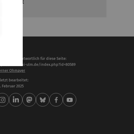
abilitiert
il 2023
haltlich verantwortlich für diese Seite:
tps://www.uni-ulm.de/index.php?id=80589
rner Ohmayer
letzt bearbeitet:
 . Februar 2025