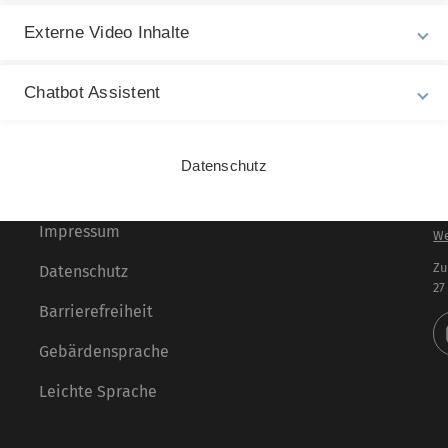
Dr. Christian Liebsch h
veröffentlicht am: 04. Apr
Externe Video Inhalte
Chatbot Assistent
Datenschutz
Rechtliche Hinweise
In
ht
Impressum
We
Zu
Datenschutz
27
Barrierefreiheit
Gebärdensprache
Leichte Sprache