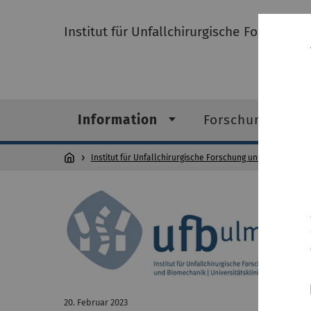
Institut für Unfallchirurgische Forschun
Information
Forschungsfelde
Institut für Unfallchirurgische Forschung und Biomechani
20. Februar 2023