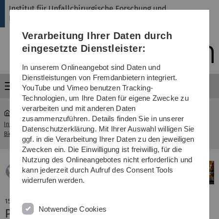
Direkt
Direkt
Direkt
Direkt
Direkt
Institut für Unfallchirurgische Forschung und
zur
zum
zum
zur
zur
Biomechanik
Hauptnavigation
Inhalt
Funktionsmenü
Fußleiste
Suche
Verarbeitung Ihrer Daten durch
(Sprache,
Drucken,
eingesetzte Dienstleister:
Social
Media)
In unserem Onlineangebot sind Daten und
Dienstleistungen von Fremdanbietern integriert.
Menü
YouTube und Vimeo benutzen Tracking-
Technologien, um Ihre Daten für eigene Zwecke zu
verarbeiten und mit anderen Daten
zusammenzuführen. Details finden Sie in unserer
Institut für Unfallchirurgische Forschung und
Datenschutzerklärung. Mit Ihrer Auswahl willigen Sie
...
Aktuelles
Biomechanik
ggf. in die Verarbeitung Ihrer Daten zu den jeweiligen
Zwecken ein. Die Einwilligung ist freiwillig, für die
Nutzung des Onlineangebotes nicht erforderlich und
kann jederzeit durch Aufruf des Consent Tools
widerrufen werden.
15. Juni 2014
Notwendige Cookies
Promotionspreis der Universität Ulm