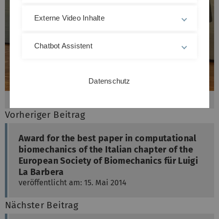
Externe Video Inhalte
Chatbot Assistent
Datenschutz
Symbolbild Preisverleihung
Vorheriger Beitrag
Award for the best paper in computational
biomechanics of the Italian chapter of the
European Society of Biomechanics für Luigi
La Barbera
veröffentlicht am: 15. Mai 2014
Nächster Beitrag