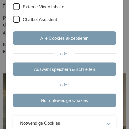
für Andreas Seitz
Externe Video Inhalte
Promotionspreis
Chatbot Assistent
der Universität Ulm
Andreas Seitz
Alle Cookies akzeptieren
Biomechanics of the Human Knee Joint Meniscus and its
Root Attachments
oder
Auswahl speichern & schließen
oder
Nur notwendige Cookies
Notwendige Cookies