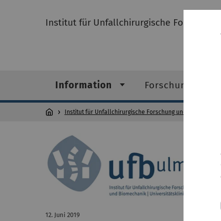
Institut für Unfallchirurgische Forschun
Information
Forschungsfelde
Institut für Unfallchirurgische Forschung und Biomechani
12. Juni 2019