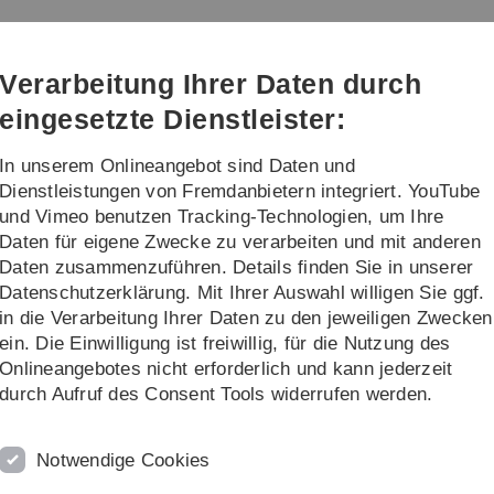
Direkt
Direkt
Direkt
Direkt
Direkt
zur
zum
zum
zur
zur
g und Biomechanik
Hauptnavigation
Inhalt
Funktionsmenü
Fußleiste
Suche
Verarbeitung Ihrer Daten durch
(Sprache,
Drucken,
eingesetzte Dienstleister:
Social
Media)
In unserem Onlineangebot sind Daten und
r
Lehre
Publikationen
Dienstleistungen von Fremdanbietern integriert. YouTube
und Vimeo benutzen Tracking-Technologien, um Ihre
Daten für eigene Zwecke zu verarbeiten und mit anderen
k
Information
Aktuelles
Daten zusammenzuführen. Details finden Sie in unserer
Datenschutzerklärung. Mit Ihrer Auswahl willigen Sie ggf.
in die Verarbeitung Ihrer Daten zu den jeweiligen Zwecken
ein. Die Einwilligung ist freiwillig, für die Nutzung des
Onlineangebotes nicht erforderlich und kann jederzeit
durch Aufruf des Consent Tools widerrufen werden.
Notwendige Cookies