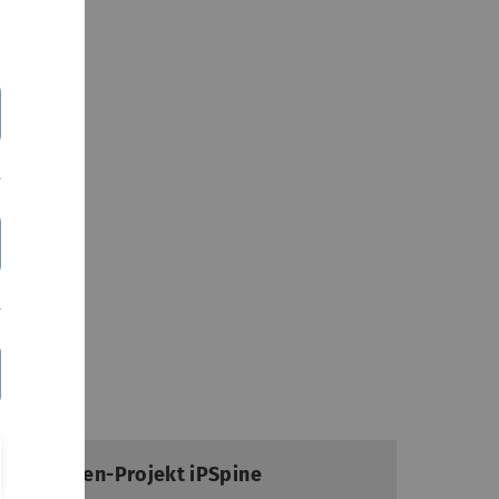
irbelsäulen-Projekt iPSpine
i 2019