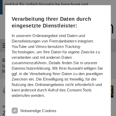
Direkt
Direkt
Direkt
Direkt
Direkt
Institut für Unfallchirurgische Forschung und
zur
zum
zum
zur
zur
Biomechanik
Hauptnavigation
Inhalt
Funktionsmenü
Fußleiste
Suche
Verarbeitung Ihrer Daten durch
(Sprache,
Drucken,
eingesetzte Dienstleister:
Social
Media)
In unserem Onlineangebot sind Daten und
Dienstleistungen von Fremdanbietern integriert.
Menü
YouTube und Vimeo benutzen Tracking-
Technologien, um Ihre Daten für eigene Zwecke zu
verarbeiten und mit anderen Daten
zusammenzuführen. Details finden Sie in unserer
Institut für Unfallchirurgische Forschung und
Datenschutzerklärung. Mit Ihrer Auswahl willigen Sie
...
Aktuelles
Biomechanik
ggf. in die Verarbeitung Ihrer Daten zu den jeweiligen
Zwecken ein. Die Einwilligung ist freiwillig, für die
Nutzung des Onlineangebotes nicht erforderlich und
kann jederzeit durch Aufruf des Consent Tools
widerrufen werden.
04. November 2024
Notwendige Cookies
Zwei wissenschaftliche Preise für M.