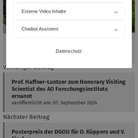
Externe Video Inhalte
Chatbot Assistent
Dr. Tschaffon-Müller (Mitte) bei der Verleihung des
Podiumspreises, umrahmt von Prof. Michael Hast (links)
und Prof. Chelsea Bahney (rechts, beide vom Planning
Datenschutz
Committee der ORS ISFR)
Vorheriger Beitrag
Prof. Haffner-Luntzer zum Honorary Visiting
Scientist des AO Forschungsinstituts
ernannt
veröffentlicht am: 01. September 2024
Nächster Beitrag
Posterpreis der DGOU für O. Küppers und V.