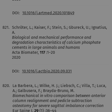
DOI:
10.1016/j.artmed.2020.101849
821.
Schröter, L.; Kaiser, F.; Stein, S.; Gbureck, U.; Ignatius,
A.
Biological and mechanical performance and
degradation characteristics of calcium phosphate
cements in large animals and humans
Acta Biomater,
117
:1–20
2020
DOI:
10.1016/j.actbio.2020.09.031
820.
La Barbera, L.; Wilke, H. J.; Liebsch, C.; Villa, T.; Luca,
A.; Galbusera, F.; Brayda-Bruno, M.
Biomechanical in vitro comparison between anterior
column realignment and pedicle subtraction
osteotomy for severe sagittal imbalance correction
Eur Spine J,
29
(1) :36–44