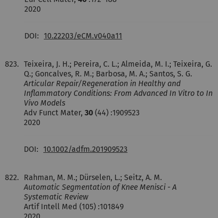
2020
DOI:
10.22203/eCM.v040a11
823.
Teixeira, J. H.; Pereira, C. L.; Almeida, M. I.; Teixeira, G.
Q.; Goncalves, R. M.; Barbosa, M. A.; Santos, S. G.
Articular Repair/Regeneration in Healthy and
Inflammatory Conditions: From Advanced In Vitro to In
Vivo Models
Adv Funct Mater,
30
(44) :1909523
2020
DOI:
10.1002/adfm.201909523
822.
Rahman, M. M.; Dürselen, L.; Seitz, A. M.
Automatic Segmentation of Knee Menisci - A
Systematic Review
Artif Intell Med (105) :101849
2020