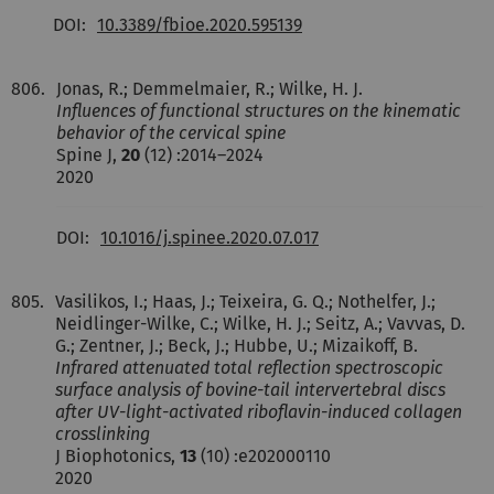
DOI:
10.3389/fbioe.2020.595139
806.
Jonas, R.; Demmelmaier, R.; Wilke, H. J.
Influences of functional structures on the kinematic
behavior of the cervical spine
Spine J,
20
(12) :2014–2024
2020
DOI:
10.1016/j.spinee.2020.07.017
805.
Vasilikos, I.; Haas, J.; Teixeira, G. Q.; Nothelfer, J.;
Neidlinger-Wilke, C.; Wilke, H. J.; Seitz, A.; Vavvas, D.
G.; Zentner, J.; Beck, J.; Hubbe, U.; Mizaikoff, B.
Infrared attenuated total reflection spectroscopic
surface analysis of bovine-tail intervertebral discs
after UV-light-activated riboflavin-induced collagen
crosslinking
J Biophotonics,
13
(10) :e202000110
2020