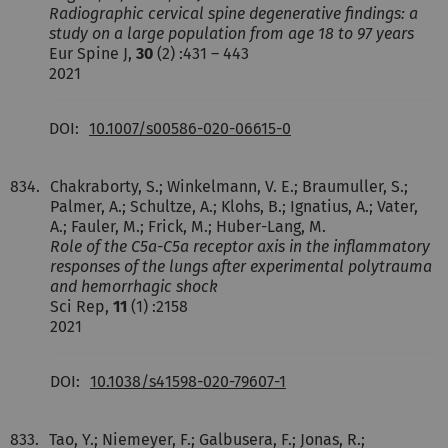
Radiographic cervical spine degenerative findings: a
study on a large population from age 18 to 97 years
Eur Spine J,
30
(2) :431 – 443
2021
DOI:
10.1007/s00586-020-06615-0
834.
Chakraborty, S.; Winkelmann, V. E.; Braumuller, S.;
Palmer, A.; Schultze, A.; Klohs, B.; Ignatius, A.; Vater,
A.; Fauler, M.; Frick, M.; Huber-Lang, M.
Role of the C5a-C5a receptor axis in the inflammatory
responses of the lungs after experimental polytrauma
and hemorrhagic shock
Sci Rep,
11
(1) :2158
2021
DOI:
10.1038/s41598-020-79607-1
833.
Tao, Y.; Niemeyer, F.; Galbusera, F.; Jonas, R.;