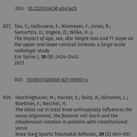
DOI:
10.22203/eCM.v041a25
827.
Tao, Y.; Galbusera, F.; Niemeyer, F.; Jonas, R.;
Samartzis, D.; Vogele, D.; Wilke, H.-J.
The impact of age, sex, disc height loss and T1 slope on
the upper and lower cervical lordosis: a large-scale
radiologic study
Eur Spine J,
30
(9) :2434–2442
2021
DOI:
10.1007/s00586-021-06933-x
826.
Faschingbauer, M.; Hacker, S.; Seitz, A.; Dürselen, L.;
Boettner, F.; Reichel, H.
The tibial cut in total knee arthroplasty influences the
varus alignment, the femoral roll-back and the
tibiofemoral rotation in patients with constitutional
varus
Knee Surg Sports Traumatol Arthrosc,
29
(2) :641–651