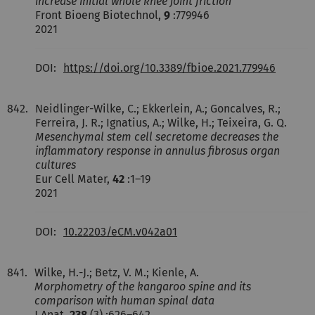
increase initial whole knee joint friction
Front Bioeng Biotechnol,
9
:779946
2021
DOI:
https://doi.org/10.3389/fbioe.2021.779946
842.
Neidlinger-Wilke, C.; Ekkerlein, A.; Goncalves, R.;
Ferreira, J. R.; Ignatius, A.; Wilke, H.; Teixeira, G. Q.
Mesenchymal stem cell secretome decreases the
inflammatory response in annulus fibrosus organ
cultures
Eur Cell Mater,
42
:1–19
2021
DOI:
10.22203/eCM.v042a01
841.
Wilke, H.-J.; Betz, V. M.; Kienle, A.
Morphometry of the kangaroo spine and its
comparison with human spinal data
J Anat,
238
(3) :626–642