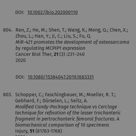
DOI:
10.1002/jbio.202000110
804.
Ren, Z.; He, M.; Shen, T.; Wang, K.; Meng, Q.; Chen, X.;
Zhou, L.; Han, Y.; Ji, C.; Liu, S.; Fu, Q.
MiR-421 promotes the development of osteosarcoma
by regulating MCPIP1 expression
Cancer Biol Ther,
21
(3) :231–240
2020
DOI:
10.1080/15384047.2019.1683331
803.
Schopper, C.; Faschingbauer, M.; Moeller, R. T.;
Gebhard, F.; Dürselen, L.; Seitz, A.
Modified Candy-Package technique vs Cerclage
technique for refixation of the lesser trochanteric
fragment in pertrochanteric femoral fractures. A
biomechanical comparison of 10 specimens
Injury,
51
(81763-1768)