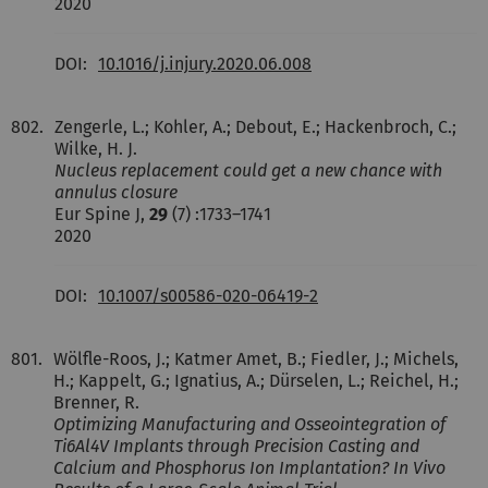
2020
DOI:
10.1016/j.injury.2020.06.008
802.
Zengerle, L.; Kohler, A.; Debout, E.; Hackenbroch, C.;
Wilke, H. J.
Nucleus replacement could get a new chance with
annulus closure
Eur Spine J,
29
(7) :1733–1741
2020
DOI:
10.1007/s00586-020-06419-2
801.
Wölfle-Roos, J.; Katmer Amet, B.; Fiedler, J.; Michels,
H.; Kappelt, G.; Ignatius, A.; Dürselen, L.; Reichel, H.;
Brenner, R.
Optimizing Manufacturing and Osseointegration of
Ti6Al4V Implants through Precision Casting and
Calcium and Phosphorus Ion Implantation? In Vivo