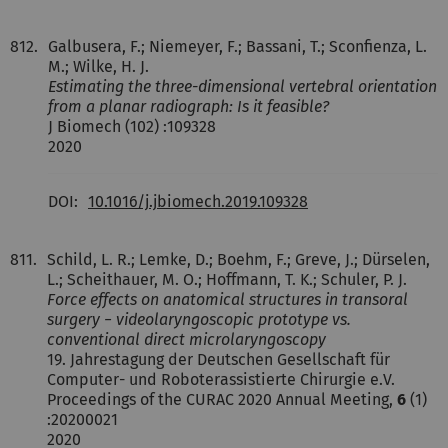
812.
Galbusera, F.; Niemeyer, F.; Bassani, T.; Sconfienza, L.
M.; Wilke, H. J.
Estimating the three-dimensional vertebral orientation
from a planar radiograph: Is it feasible?
J Biomech (102) :109328
2020
DOI:
10.1016/j.jbiomech.2019.109328
811.
Schild, L. R.; Lemke, D.; Boehm, F.; Greve, J.; Dürselen,
L.; Scheithauer, M. O.; Hoffmann, T. K.; Schuler, P. J.
Force effects on anatomical structures in transoral
surgery − videolaryngoscopic prototype vs.
conventional direct microlaryngoscopy
19. Jahrestagung der Deutschen Gesellschaft für
Computer- und Roboterassistierte Chirurgie e.V.
Proceedings of the CURAC 2020 Annual Meeting,
6
(1)
:20200021
2020