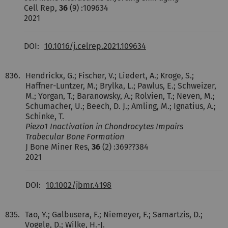
Cell Rep,
36
(9) :109634
2021
DOI:
10.1016/j.celrep.2021.109634
836.
Hendrickx, G.; Fischer, V.; Liedert, A.; Kroge, S.;
Haffner-Luntzer, M.; Brylka, L.; Pawlus, E.; Schweizer,
M.; Yorgan, T.; Baranowsky, A.; Rolvien, T.; Neven, M.;
Schumacher, U.; Beech, D. J.; Amling, M.; Ignatius, A.;
Schinke, T.
Piezo1 Inactivation in Chondrocytes Impairs
Trabecular Bone Formation
J Bone Miner Res,
36
(2) :369??384
2021
DOI:
10.1002/jbmr.4198
835.
Tao, Y.; Galbusera, F.; Niemeyer, F.; Samartzis, D.;
Vogele, D.; Wilke, H.-J.