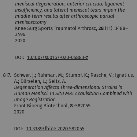
meniscal degeneration, anterior cruciate ligament
insufficiency, and lateral meniscal tears impair the
middle-term results after arthroscopic partial
meniscectomy
Knee Surg Sports Traumatol Arthrosc,
28
(11) :3488–
3496
2020
DOI:
10.1007/s00167-020-05883-z
817.
Schwer, J.; Rahman, M.; Stumpf, K.; Rasche, V.; Ignatius,
A.; Dürselen, L.; Seitz, A.
Degeneration Affects Three-dimensional Strains in
Human Menisci: In Situ MRI Acquisition Combined with
Image Registration
Front Bioeng Biotechnol,
8
:582055
2020
DOI:
10.3389/fbioe.2020.582055