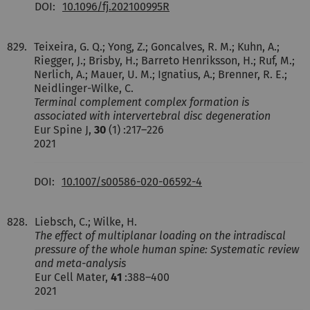
DOI:
10.1096/fj.202100995R
829.
Teixeira, G. Q.; Yong, Z.; Goncalves, R. M.; Kuhn, A.;
Riegger, J.; Brisby, H.; Barreto Henriksson, H.; Ruf, M.;
Nerlich, A.; Mauer, U. M.; Ignatius, A.; Brenner, R. E.;
Neidlinger-Wilke, C.
Terminal complement complex formation is
associated with intervertebral disc degeneration
Eur Spine J,
30
(1) :217–226
2021
DOI:
10.1007/s00586-020-06592-4
828.
Liebsch, C.; Wilke, H.
The effect of multiplanar loading on the intradiscal
pressure of the whole human spine: Systematic review
and meta-analysis
Eur Cell Mater,
41
:388–400
2021