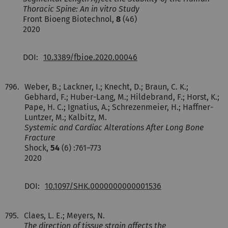
Thoracic Spine: An in vitro Study
Front Bioeng Biotechnol,
8
(46)
2020
DOI:
10.3389/fbioe.2020.00046
796.
Weber, B.; Lackner, I.; Knecht, D.; Braun, C. K.;
Gebhard, F.; Huber-Lang, M.; Hildebrand, F.; Horst, K.;
Pape, H. C.; Ignatius, A.; Schrezenmeier, H.; Haffner-
Luntzer, M.; Kalbitz, M.
Systemic and Cardiac Alterations After Long Bone
Fracture
Shock,
54
(6) :761–773
2020
DOI:
10.1097/SHK.0000000000001536
795.
Claes, L. E.; Meyers, N.
The direction of tissue strain affects the