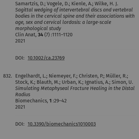
Samartzis, D.; Vogele, D.; Kienle, A.; Wilke, H. J.
Sagittal wedging of intervertebral discs and vertebral
bodies in the cervical spine and their associations with
age, sex and cervical lordosis: a large-scale
morphological study
Clin Anat,
34
(7) :1111–1120
2021
DOI:
10.1002/ca.23769
832.
Engelhardt, L.; Niemeyer, F.; Christen, P.; Müller, R.;
Stock, K.; Blauth, M.; Urban, K.; Ignatius, A.; Simon, U.
Simulating Metaphyseal Fracture Healing in the Distal
Radius
Biomechanics,
1
:29–42
2021
DOI:
10.3390/biomechanics1010003