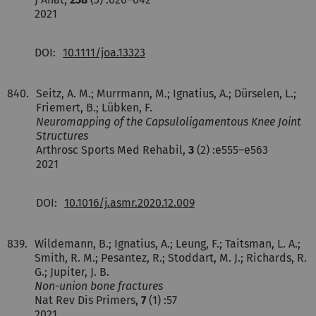
2021
DOI:
10.1111/joa.13323
840.
Seitz, A. M.; Murrmann, M.; Ignatius, A.; Dürselen, L.;
Friemert, B.; Lübken, F.
Neuromapping of the Capsuloligamentous Knee Joint
Structures
Arthrosc Sports Med Rehabil,
3
(2) :e555–e563
2021
DOI:
10.1016/j.asmr.2020.12.009
839.
Wildemann, B.; Ignatius, A.; Leung, F.; Taitsman, L. A.;
Smith, R. M.; Pesantez, R.; Stoddart, M. J.; Richards, R.
G.; Jupiter, J. B.
Non-union bone fractures
Nat Rev Dis Primers,
7
(1) :57
2021