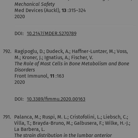
Mechanical Safety
Med Devices (Auckl),
13
:315–324
2020
DOI:
10.2147/MDER.S270789
792.
Ragipoglu, D.; Dudeck, A.; Haffner-Luntzer, M.; Voss,
M.; Kroner, J.; Ignatius, A.; Fischer, V.
The Role of Mast Cells in Bone Metabolism and Bone
Disorders
Front Immunol,
11
:163
2020
DOI:
10.3389/fimmu.2020.00163
791.
Palanca, M.; Ruspi, M. L.; Cristofolini, L.; Liebsch, C.;
Villa, T.; Brayda-Bruno, M.; Galbusera, F.; Wilke, H.-J.;
La Barbera, L.
The strain distribution in the lumbar anterior