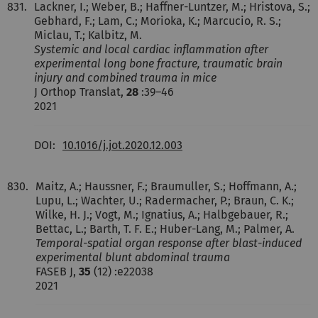
831.
Lackner, I.; Weber, B.; Haffner-Luntzer, M.; Hristova, S.;
Gebhard, F.; Lam, C.; Morioka, K.; Marcucio, R. S.;
Miclau, T.; Kalbitz, M.
Systemic and local cardiac inflammation after
experimental long bone fracture, traumatic brain
injury and combined trauma in mice
J Orthop Translat,
28
:39–46
2021
DOI:
10.1016/j.jot.2020.12.003
830.
Maitz, A.; Haussner, F.; Braumuller, S.; Hoffmann, A.;
Lupu, L.; Wachter, U.; Radermacher, P.; Braun, C. K.;
Wilke, H. J.; Vogt, M.; Ignatius, A.; Halbgebauer, R.;
Bettac, L.; Barth, T. F. E.; Huber-Lang, M.; Palmer, A.
Temporal-spatial organ response after blast-induced
experimental blunt abdominal trauma
FASEB J,
35
(12) :e22038
2021