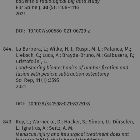
patients-a radiological big data study
Eur Spine J,
30
(5) :1108–1116
2021
DOI:
10.1007/s00586-021-06729-z
844.
La Barbera, L.; Wilke, H. J.; Ruspi, M. L.; Palanca, M.;
Liebsch, C.; Luca, A.; Brayda-Bruno, M.; Galbusera, F.;
Cristofolini, L.
Load-sharing biomechanics of lumbar fixation and
fusion with pedicle subtraction osteotomy
Sci Rep,
11
(1) :3595
2021
DOI:
10.1038/s41598-021-83251-8
843.
Roy, L.; Warnecke, D.; Hacker, S.; Simon, U.; Dürselen,
L.; Ignatius, A.; Seitz, A. M.
Meniscus injury and its surgical treatment does not