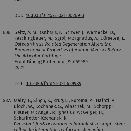
DOI:
10.1038/s41572-021-00289-8
838.
Seitz, A. M.; Osthaus, F.; Schwer, J.; Warnecke, D.;
Faschingbauer, M.; Sgroi, M.; Ignatius, A.; Dürselen, L.
Osteoarthritis-Related Degeneration Alters the
Biomechanical Properties of Human Menisci Before
the Articular Cartilage
Front Bioeng Biotechnol,
9
:659989
2021
DOI:
10.3389/fbioe.2021.659989
837.
Maity, P.; Singh, K.; Krug, L.; Koroma, A.; Hainzl, A.;
Bloch, W.; Kochanek, S.; Wlaschek, M.; Schorpp-
Kistner, M.; Angel, P.; Ignatius, A.; Geiger, H.;
Scharffetter-Kochanek, K.
Persistent JunB activation in fibroblasts disrupts stem
cell niche interactions enforcing skin aging