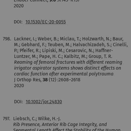
2020
DOI:
10.1530/EC-20-0055
798.
Lackner, I.; Weber, B.; Miclau, T.; Holzwarth, N.; Baur,
M.; Gebhard, F.; Teuben, M.; Halvachizadeh, S.; Cinelli,
P.; Pfeifer, R.; Lipiski, M.; Cesarovic, N.; Haffner-
Luntzer, M.; Pape, H. C.; Kalbitz, M.; Group, T. R.
Reaming of femoral fractures with different reaming
irrigator aspirator systems shows distinct effects on
cardiac function after experimental polytrauma
J Orthop Res,
38
(12) :2608–2618
2020
DOI:
10.1002/jor.24830
797.
Liebsch, C.; Wilke, H.-J.
Rib Presence, Anterior Rib Cage Integrity, and
Segmental Length Affect the Stability of the Human