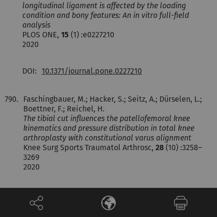
longitudinal ligament is affected by the loading
condition and bony features: An in vitro full-field
analysis
PLOS ONE,
15
(1) :e0227210
2020
DOI:
10.1371/journal.pone.0227210
790.
Faschingbauer, M.; Hacker, S.; Seitz, A.; Dürselen, L.;
Boettner, F.; Reichel, H.
The tibial cut influences the patellofemoral knee
kinematics and pressure distribution in total knee
arthroplasty with constitutional varus alignment
Knee Surg Sports Traumatol Arthrosc,
28
(10) :3258–
3269
2020
DOI:
10.1007/s00167-019-05835-2