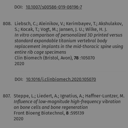
DOI:
10.1007/s00586-019-06196-7
808.
Liebsch, C.; Aleinikov, V.; Kerimbayev, T.; Akshulakov,
S.; Kocak, T.; Vogt, M.; Jansen, J. U.; Wilke, H. J.
In vitro comparison of personalized 3D printed versus
standard expandable titanium vertebral body
replacement implants in the mid-thoracic spine using
entire rib cage specimens
Clin Biomech (Bristol, Avon),
78
:105070
2020
DOI:
10.1016/j.clinbiomech.2020.105070
807.
Steppe, L.; Liedert, A.; Ignatius, A.; Haffner-Luntzer, M.
Influence of low-magnitude high-frequency vibration
on bone cells and bone regeneration
Front Bioeng Biotechnol,
8
:595139
2020