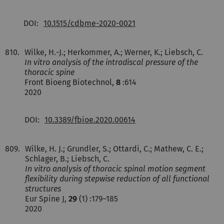
DOI:
10.1515/cdbme-2020-0021
810.
Wilke, H.-J.; Herkommer, A.; Werner, K.; Liebsch, C.
In vitro analysis of the intradiscal pressure of the
thoracic spine
Front Bioeng Biotechnol,
8
:614
2020
DOI:
10.3389/fbioe.2020.00614
809.
Wilke, H. J.; Grundler, S.; Ottardi, C.; Mathew, C. E.;
Schlager, B.; Liebsch, C.
In vitro analysis of thoracic spinal motion segment
flexibility during stepwise reduction of all functional
structures
Eur Spine J,
29
(1) :179–185
2020