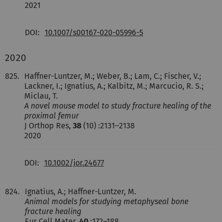
2021
DOI:
10.1007/s00167-020-05996-5
2020
825.
Haffner-Luntzer, M.; Weber, B.; Lam, C.; Fischer, V.;
Lackner, I.; Ignatius, A.; Kalbitz, M.; Marcucio, R. S.;
Miclau, T.
A novel mouse model to study fracture healing of the
proximal femur
J Orthop Res,
38
(10) :2131–2138
2020
DOI:
10.1002/jor.24677
824.
Ignatius, A.; Haffner-Luntzer, M.
Animal models for studying metaphyseal bone
fracture healing
Eur Cell Mater,
40
:172–188