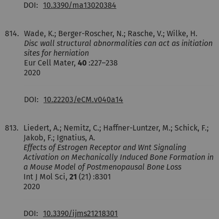
DOI:
10.3390/ma13020384
814.
Wade, K.; Berger-Roscher, N.; Rasche, V.; Wilke, H.
Disc wall structural abnormalities can act as initiation
sites for herniation
Eur Cell Mater,
40
:227–238
2020
DOI:
10.22203/eCM.v040a14
813.
Liedert, A.; Nemitz, C.; Haffner-Luntzer, M.; Schick, F.;
Jakob, F.; Ignatius, A.
Effects of Estrogen Receptor and Wnt Signaling
Activation on Mechanically Induced Bone Formation in
a Mouse Model of Postmenopausal Bone Loss
Int J Mol Sci,
21
(21) :8301
2020
DOI:
10.3390/ijms21218301