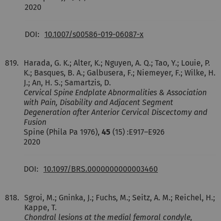
2020
DOI:
10.1007/s00586-019-06087-x
819.
Harada, G. K.; Alter, K.; Nguyen, A. Q.; Tao, Y.; Louie, P.
K.; Basques, B. A.; Galbusera, F.; Niemeyer, F.; Wilke, H.
J.; An, H. S.; Samartzis, D.
Cervical Spine Endplate Abnormalities & Association
with Pain, Disability and Adjacent Segment
Degeneration after Anterior Cervical Discectomy and
Fusion
Spine (Phila Pa 1976),
45
(15) :E917–E926
2020
DOI:
10.1097/BRS.0000000000003460
818.
Sgroi, M.; Gninka, J.; Fuchs, M.; Seitz, A. M.; Reichel, H.;
Kappe, T.
Chondral lesions at the medial femoral condyle,