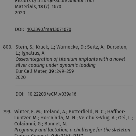
Results of a Large-Scale Animal Trial
Materials,
13
(7) :1670
2020
DOI:
10.3390/ma13071670
800.
Stein, S.; Kruck, L.; Warnecke, D.; Seitz, A.; Dürselen,
L.; Ignatius, A.
Osseointegration of titanium implants with a novel
silver coating under dynamic loading
Eur Cell Mater,
39
:249–259
2020
DOI:
10.22203/eCM.v039a16
799.
Winter, E. M.; Ireland, A.; Butterfield, N. C.; Haffner-
Luntzer, M.; Horcajada, M. N.; Veldhuis-Vlug, A.; Oei, L.;
Colaianni, G.; Bonnet, N.
Pregnancy and lactation, a challenge for the skeleton
Endocr Connect,
9.6
:R143–R157