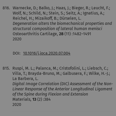
816.
Warnecke, D.; Balko, J.; Haas, J.; Bieger, R.; Leucht, F.;
Wolf, N.; Schild, N.; Stein, S.; Seitz, A.; Ignatius, A.;
Reichel, H.; Mizaikoff, B.; Dürselen, L.
Degeneration alters the biomechanical properties and
structural composition of lateral human menisci
Osteoarthritis Cartilage,
28
(11) :1482–1491
2020
DOI:
10.1016/j.joca.2020.07.004
815.
Ruspi, M. L.; Palanca, M.; Cristofolini, L.; Liebsch, C.;
Villa, T.; Brayda-Bruno, M.; Galbusera, F.; Wilke, H.-J.;
La Barbera, L.
Digital Image Correlation (DIC) Assessment of the Non-
Linear Response of the Anterior Longitudinal Ligament
of the Spine during Flexion and Extension
Materials,
13
(2) :384
2020