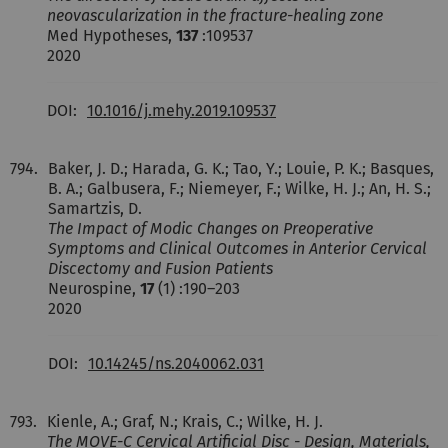
neovascularization in the fracture-healing zone
Med Hypotheses,
137
:109537
2020
DOI:
10.1016/j.mehy.2019.109537
794.
Baker, J. D.; Harada, G. K.; Tao, Y.; Louie, P. K.; Basques,
B. A.; Galbusera, F.; Niemeyer, F.; Wilke, H. J.; An, H. S.;
Samartzis, D.
The Impact of Modic Changes on Preoperative
Symptoms and Clinical Outcomes in Anterior Cervical
Discectomy and Fusion Patients
Neurospine,
17
(1) :190–203
2020
DOI:
10.14245/ns.2040062.031
793.
Kienle, A.; Graf, N.; Krais, C.; Wilke, H. J.
The MOVE-C Cervical Artificial Disc - Design, Materials,