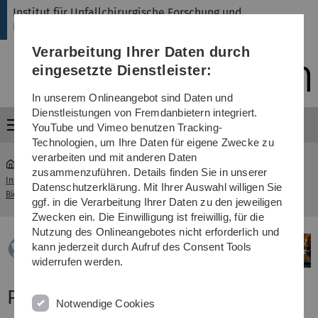
Direkt
Direkt
Direkt
Direkt
Direkt
Institut für Unfallchirurgische Forschung und
zur
zum
zum
zur
zur
Biomechanik
Hauptnavigation
Inhalt
Funktionsmenü
Fußleiste
Suche
Verarbeitung Ihrer Daten durch
(Sprache,
Drucken,
eingesetzte Dienstleister:
Social
Media)
In unserem Onlineangebot sind Daten und
Dienstleistungen von Fremdanbietern integriert.
Menü
YouTube und Vimeo benutzen Tracking-
Technologien, um Ihre Daten für eigene Zwecke zu
verarbeiten und mit anderen Daten
zusammenzuführen. Details finden Sie in unserer
Institut für Unfallchirurgische Forschung und
Journal-
Datenschutzerklärung. Mit Ihrer Auswahl willigen Sie
...
Biomechanik
Artikel
ggf. in die Verarbeitung Ihrer Daten zu den jeweiligen
Zwecken ein. Die Einwilligung ist freiwillig, für die
Nutzung des Onlineangebotes nicht erforderlich und
kann jederzeit durch Aufruf des Consent Tools
widerrufen werden.
Publikationen
Notwendige Cookies