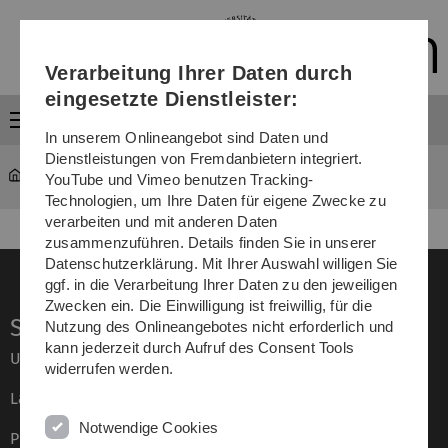
Direkt
Direkt
Direkt
Direkt
Direkt
zur
zum
zum
zur
zur
Hauptnavigation
Inhalt
Funktionsmenü
Fußleiste
Suche
Verarbeitung Ihrer Daten durch
(Sprache,
Drucken,
eingesetzte Dienstleister:
Social
Menü
Media)
In unserem Onlineangebot sind Daten und
Dienstleistungen von Fremdanbietern integriert.
Members
PIs
YouTube und Vimeo benutzen Tracking-
Technologien, um Ihre Daten für eigene Zwecke zu
verarbeiten und mit anderen Daten
zusammenzuführen. Details finden Sie in unserer
Datenschutzerklärung. Mit Ihrer Auswahl willigen Sie
ggf. in die Verarbeitung Ihrer Daten zu den jeweiligen
Zwecken ein. Die Einwilligung ist freiwillig, für die
Service
Nutzung des Onlineangebotes nicht erforderlich und
kann jederzeit durch Aufruf des Consent Tools
Universität von A–Z
widerrufen werden.
Lagepläne
Notwendige Cookies
Presse