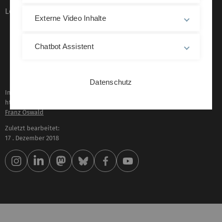
Leichte Sprache
Externe Video Inhalte
Chatbot Assistent
Datenschutz
Inhaltlich verantwortlich für diese Seite:
https://www.uni-ulm.de/index.php?id=87823
Franz Oswald
Zuletzt bearbeitet:
17 . Dezember 2018