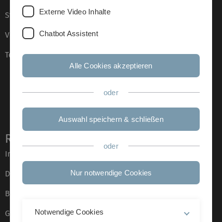
Externe Video Inhalte
Stellenangebote
Chatbot Assistent
Veranstaltungskalender
Telefonverzeichnis
Alle Cookies akzeptieren
oder
Auswahl speichern & schließen
Rechtliche Hinweise
oder
Impressum
Nur notwendige Cookies
Datenschutz
Barrierefreiheit
Notwendige Cookies
Gebärdensprache