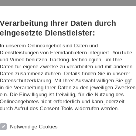
Direkt
Direkt
Direkt
Direkt
Direkt
zur
zum
zum
zur
zur
Hauptnavigation
Inhalt
Funktionsmenü
Fußleiste
Suche
Verarbeitung Ihrer Daten durch
(Sprache,
Drucken,
eingesetzte Dienstleister:
Social
Media)
In unserem Onlineangebot sind Daten und
act
Dienstleistungen von Fremdanbietern integriert. YouTube
und Vimeo benutzen Tracking-Technologien, um Ihre
Daten für eigene Zwecke zu verarbeiten und mit anderen
 unit
Daten zusammenzuführen. Details finden Sie in unserer
Datenschutzerklärung. Mit Ihrer Auswahl willigen Sie ggf.
in die Verarbeitung Ihrer Daten zu den jeweiligen Zwecken
ein. Die Einwilligung ist freiwillig, für die Nutzung des
andard methods such as genotyping and
Onlineangebotes nicht erforderlich und kann jederzeit
 assistant/technician and several student assistants.
durch Aufruf des Consent Tools widerrufen werden.
working in a competitive environment to allow both, an
hands-on-training for standard methods
from an
Notwendige Cookies
ned work-flow to avoid time consuming standard
ethodological boundaries at the bench by acquiring