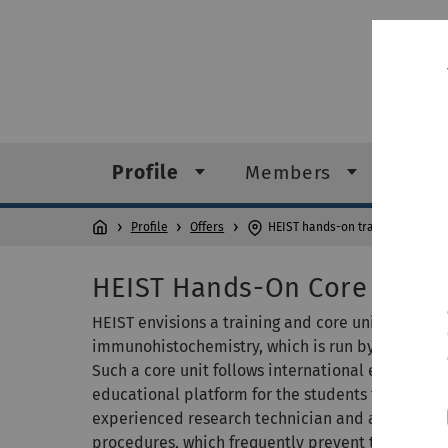
Profile
Members
Cont
Profile
Offers
HEIST hands-on training and core
HEIST Hands-On Core Unit
HEIST envisions a training and core unit for st
immunohistochemistry, which is run by a research
Such a core unit follows international examples 
educational platform for the students to receive
experienced research technician and a smoothe
procedures, which frequently prevent to cross m