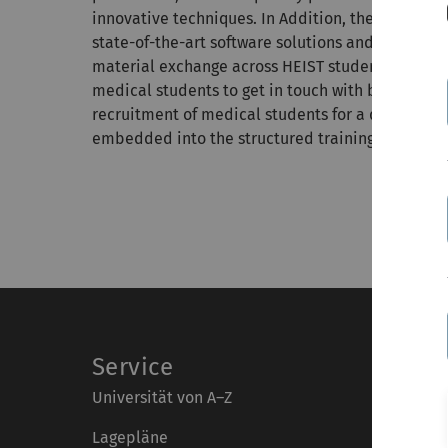
innovative techniques. In Addition, the core un
state-of-the-art software solutions and sample bar
material exchange across HEIST students. The affil
medical students to get in touch with basic resea
recruitment of medical students for a dual caree
embedded into the structured training program
Service
Universität von A–Z
Lagepläne