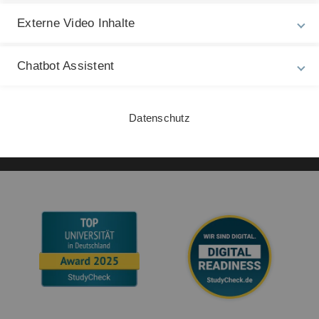
27
Barrierefreiheit
Externe Video Inhalte
Gebärdensprache
Chatbot Assistent
Leichte Sprache
Datenschutz