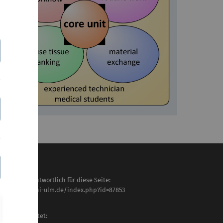
haltlich verantwortlich für diese Seite:
tps://www.uni-ulm.de/index.php?id=87853
anz Oswald
letzt bearbeitet: