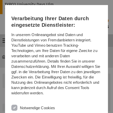
Direkt
Direkt
Direkt
Direkt
Direkt
TYPO3 University Days Ulm
zur
zum
zum
zur
zur
16. + 17. September 2020
Hauptnavigation
Inhalt
Funktionsmenü
Fußleiste
Suche
Verarbeitung Ihrer Daten durch
(Sprache,
Drucken,
eingesetzte Dienstleister:
Social
Media)
In unserem Onlineangebot sind Daten und
Dienstleistungen von Fremdanbietern integriert.
Menü
YouTube und Vimeo benutzen Tracking-
Technologien, um Ihre Daten für eigene Zwecke zu
TYPO3 University Days Ulm
verarbeiten und mit anderen Daten
16. + 17. September 2020
zusammenzuführen. Details finden Sie in unserer
Datenschutzerklärung. Mit Ihrer Auswahl willigen Sie
ggf. in die Verarbeitung Ihrer Daten zu den jeweiligen
Zwecken ein. Die Einwilligung ist freiwillig, für die
Nutzung des Onlineangebotes nicht erforderlich und
kann jederzeit durch Aufruf des Consent Tools
widerrufen werden.
Notwendige Cookies