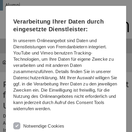
Direkt
Direkt
Direkt
Direkt
Direkt
Alumni
zur
zum
zum
zur
zur
Hauptnavigation
Inhalt
Funktionsmenü
Fußleiste
Suche
Verarbeitung Ihrer Daten durch
(Sprache,
Drucken,
eingesetzte Dienstleister:
Social
Media)
In unserem Onlineangebot sind Daten und
Dienstleistungen von Fremdanbietern integriert.
YouTube und Vimeo benutzen Tracking-
Technologien, um Ihre Daten für eigene Zwecke zu
Universität
...
Dr. Gerd Enderle
verarbeiten und mit anderen Daten
zusammenzuführen. Details finden Sie in unserer
Datenschutzerklärung. Mit Ihrer Auswahl willigen Sie
Preis der Deutschen Gesellschaft
ggf. in die Verarbeitung Ihrer Daten zu den jeweiligen
Zwecken ein. Die Einwilligung ist freiwillig, für die
für Arbeitsmedizin und
Nutzung des Onlineangebotes nicht erforderlich und
kann jederzeit durch Aufruf des Consent Tools
Umweltmedizin
widerrufen werden.
Der Vorstand der Deutschen Gesellschaft für
Arbeitsmedizin und Umweltmedizin (DGAUM) hat den
Notwendige Cookies
Innovationspreis der Fachgesellschaft 2019 an Dr. Gerd