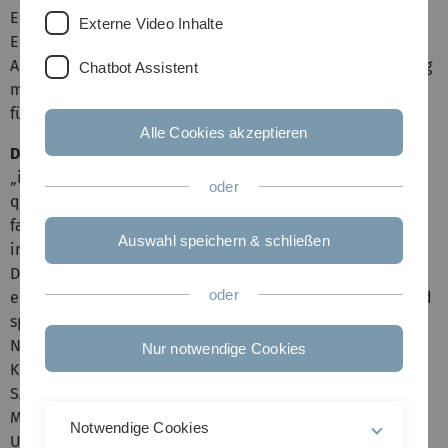
Enderle verliehen.
Externe Video Inhalte
Er gestaltet in der Sozial- und Arbeitsmedizinischen
Akademie Baden-Württemberg e.V. (SAMA) „in Verbindung
Chatbot Assistent
mit der Universität Ulm“ Fort- und Weiterbildungskurse
für Arbeits- und Umweltmediziner.
Alle Cookies akzeptieren
Den Innovationspreis erhielt Dr. Gerd Enderle
für
„innovative und hervorragende Leistungen im Feld der
oder
qualifizierten Fort- und Weiterbildung“. Die Verleihung
fand im Rahmen der Jahrestagung der DGAUM Ende März
Auswahl speichern & schließen
in Erfurt statt.
Die SAMA wurde 1977 von Professor Theodor Fliedner,
oder
einem der Gründungsprofessoren der Universität Ulm und
späteren langjährigen Rektor, mitbegründet.
Noch heute besteht eine enge Zusammenarbeit mit
Nur notwendige Cookies
Kliniken und Einrichtungen der Universitätsmedizin: Die
SAMA engagiert sich beispielswiese in der Lehre für
Medizinstudierende in den Bereichen Arbeitsund
Notwendige Cookies
Umweltmedizin.