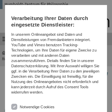
Direkt
Direkt
Direkt
Direkt
Direkt
Humboldt-Zentrum für Philosophie
zur
zum
zum
zur
zur
Hauptnavigation
Inhalt
Funktionsmenü
Fußleiste
Suche
Verarbeitung Ihrer Daten durch
(Sprache,
Drucken,
eingesetzte Dienstleister:
Social
Media)
In unserem Onlineangebot sind Daten und
Menü
Dienstleistungen von Fremdanbietern integriert.
YouTube und Vimeo benutzen Tracking-
Technologien, um Ihre Daten für eigene Zwecke zu
verarbeiten und mit anderen Daten
Humboldt-Zentrum für Philosophie
...
Ehemalige Mitglieder
zusammenzuführen. Details finden Sie in unserer
Datenschutzerklärung. Mit Ihrer Auswahl willigen Sie
ggf. in die Verarbeitung Ihrer Daten zu den jeweiligen
Zwecken ein. Die Einwilligung ist freiwillig, für die
Nutzung des Onlineangebotes nicht erforderlich und
kann jederzeit durch Aufruf des Consent Tools
widerrufen werden.
Notwendige Cookies