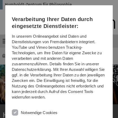
Direkt
Direkt
Direkt
Direkt
Direkt
Humboldt-Zentrum für Philosophie
zur
zum
zum
zur
zur
Hauptnavigation
Inhalt
Funktionsmenü
Fußleiste
Suche
Verarbeitung Ihrer Daten durch
(Sprache,
Drucken,
eingesetzte Dienstleister:
Social
Media)
In unserem Onlineangebot sind Daten und
Menü
Dienstleistungen von Fremdanbietern integriert.
YouTube und Vimeo benutzen Tracking-
Technologien, um Ihre Daten für eigene Zwecke zu
Humboldt-Zentrum für Philosophie
verarbeiten und mit anderen Daten
zusammenzuführen. Details finden Sie in unserer
Datenschutzerklärung. Mit Ihrer Auswahl willigen Sie
ggf. in die Verarbeitung Ihrer Daten zu den jeweiligen
Zwecken ein. Die Einwilligung ist freiwillig, für die
Nutzung des Onlineangebotes nicht erforderlich und
kann jederzeit durch Aufruf des Consent Tools
widerrufen werden.
Notwendige Cookies
Humboldt-Zentrum für