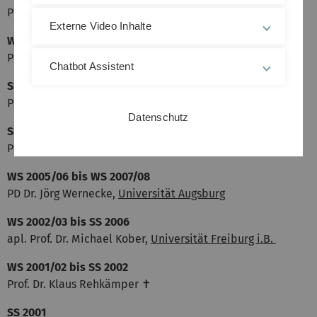
Prof. Dr. Matthias Wunsch,
Universität Rostock
Externe Video Inhalte
WS 2012/13 bis SS 2016
Prof. Dr. Ralf Becker,
Universität Koblenz-Landau
Chatbot Assistent
SS 2009 bis SS 2012
PD Dr. Günter Fröhlich,
Universität Regensburg
Datenschutz
SS 2008 bis WS 2008/09
PD Dr. Peter Fischer,
Universität Leipzig
WS 2005/06 bis WS 2007/08
PD Dr. Jörg Wernecke,
Universität Augsburg
WS 2002/03 bis SS 2006
apl. Prof. Dr. Michael Kober,
Universität Freiburg i.B.
WS 2001/02 bis SS 2002
Prof. Dr. Klaus Rehkämper ✝
SS 2001