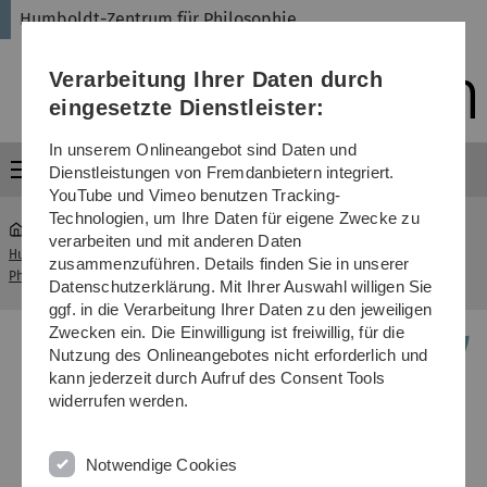
Direkt
Direkt
Direkt
Direkt
Direkt
Humboldt-Zentrum für Philosophie
zur
zum
zum
zur
zur
Hauptnavigation
Inhalt
Funktionsmenü
Fußleiste
Suche
Verarbeitung Ihrer Daten durch
(Sprache,
Drucken,
eingesetzte Dienstleister:
Social
Media)
In unserem Onlineangebot sind Daten und
Menü
Dienstleistungen von Fremdanbietern integriert.
YouTube und Vimeo benutzen Tracking-
Technologien, um Ihre Daten für eigene Zwecke zu
verarbeiten und mit anderen Daten
Humboldt-Zentrum für
Gastprofessur für
zusammenzuführen. Details finden Sie in unserer
...
Philosophie
Philosophie
Datenschutzerklärung. Mit Ihrer Auswahl willigen Sie
ggf. in die Verarbeitung Ihrer Daten zu den jeweiligen
Zwecken ein. Die Einwilligung ist freiwillig, für die
Nutzung des Onlineangebotes nicht erforderlich und
kann jederzeit durch Aufruf des Consent Tools
widerrufen werden.
Notwendige Cookies