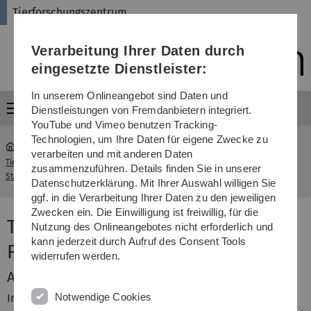
Direkt
Direkt
Direkt
Direkt
Direkt
Tierforschungszentrum
zur
zum
zum
zur
zur
Hauptnavigation
Inhalt
Funktionsmenü
Fußleiste
Suche
Verarbeitung Ihrer Daten durch
(Sprache,
Drucken,
eingesetzte Dienstleister:
Social
Media)
In unserem Onlineangebot sind Daten und
Menü
Dienstleistungen von Fremdanbietern integriert.
YouTube und Vimeo benutzen Tracking-
Technologien, um Ihre Daten für eigene Zwecke zu
verarbeiten und mit anderen Daten
Tierforschungszentrum -
Ausbildung zum
zusammenzuführen. Details finden Sie in unserer
...
Startseite
Tierpfleger
Datenschutzerklärung. Mit Ihrer Auswahl willigen Sie
ggf. in die Verarbeitung Ihrer Daten zu den jeweiligen
Zwecken ein. Die Einwilligung ist freiwillig, für die
Tierpfleger Fachrichtung
Nutzung des Onlineangebotes nicht erforderlich und
kann jederzeit durch Aufruf des Consent Tools
Forschung und Klinik
widerrufen werden.
Ausbildung
Notwendige Cookies
Im Tierforschungszentrum kann die Ausbildung zum