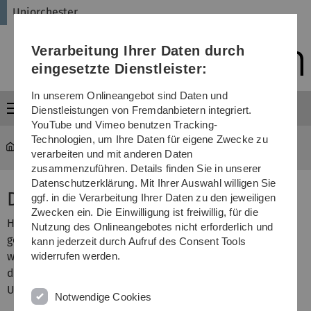
Direkt
Direkt
Direkt
Direkt
Direkt
Uniorchester
zur
zum
zum
zur
zur
Hauptnavigation
Inhalt
Funktionsmenü
Fußleiste
Suche
Verarbeitung Ihrer Daten durch
(Sprache,
Drucken,
eingesetzte Dienstleister:
Social
Media)
In unserem Onlineangebot sind Daten und
Menü
Dienstleistungen von Fremdanbietern integriert.
YouTube und Vimeo benutzen Tracking-
Technologien, um Ihre Daten für eigene Zwecke zu
Uniorchester
...
Präsidium
verarbeiten und mit anderen Daten
zusammenzuführen. Details finden Sie in unserer
Datenschutzerklärung. Mit Ihrer Auswahl willigen Sie
Das Präsidium
ggf. in die Verarbeitung Ihrer Daten zu den jeweiligen
Zwecken ein. Die Einwilligung ist freiwillig, für die
Hier erfahrt ihr, wie sich die Leitung (bei uns "Präsidium"
Nutzung des Onlineangebotes nicht erforderlich und
genannt) des Universitätsorchesters zusammensetzt und
kann jederzeit durch Aufruf des Consent Tools
welche Aufgaben sie erfüllt. Das Präsidium setzt sich aus
widerrufen werden.
dem Dirigenten und drei immatrikulierten Studenten der
Universität Ulm zusammen.
Notwendige Cookies