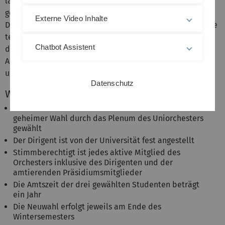
laufenden Betrieb des Universitätsorchesters zu
gewährleisten. Dem Präsidium gehören neben dem
Externe Video Inhalte
Dirigenten drei Studierende der Universität Ulm an. Diese
teilen sich die Verwaltungs- und Organisationsarbeiten
Chatbot Assistent
des Universitätsorchesters. Weiterhin sind sie
Ansprechpartner für Orchestermitglieder, die Universität
und Neueinsteiger.
Datenschutz
Wahl / Amtszeit
Die drei studentischen Präsidenten werden in
geheimer Wahl durch das Plenum des Uniorchesters
gewählt
Der Dirigent ist von der Universität fest angestellt
Stimmberechtigt ist jedes aktive Mitglied des
Orchesters inklusive des Dirigenten und der
amtierenden Präsidiumsmitglieder
Die Amtszeit der drei gewählten Studenten beträgt
ein Jahr
Die Neuwahl erfolgt jeweils am Ende des
Wintersemesters