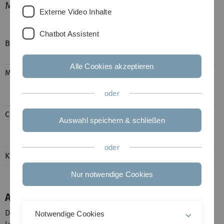
Mitglieder
Externe Video Inhalte
Chatbot Assistent
Burkhard Wolf
Dirigent, Leiter des
Uniorchesters
Alle Cookies akzeptieren
Mia Kühlein
Organisation von
Konzerten,
oder
Probenwochenende u.a.
Claudius Eisenrauch
Noten, Plakate,
Auswahl speichern & schließen
Programmhefte,
Leihinstrumente
oder
Kora Wittich
Finanzen, Homepage
Nur notwendige Cookies
Aufgaben
Das Uniorchester-Präsidium hat die Aufgabe, den
Notwendige Cookies