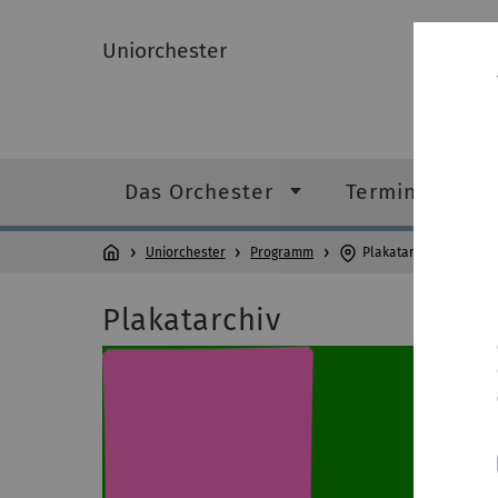
Uniorchester
Das Orchester
Termine & Pr
Uniorchester
Programm
Plakatarchiv
Plakatarchiv