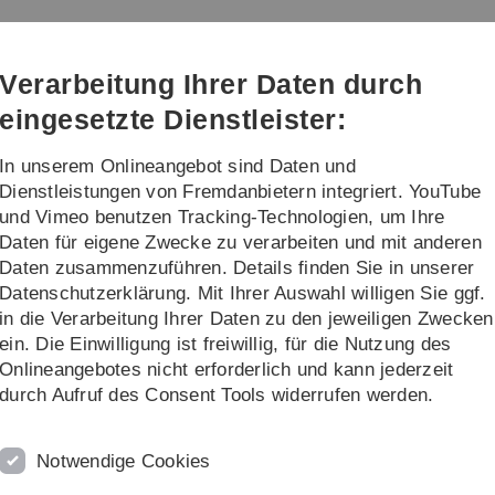
Direkt
Direkt
Direkt
Direkt
Direkt
zur
zum
zum
zur
zur
Hauptnavigation
Inhalt
Funktionsmenü
Fußleiste
Suche
Verarbeitung Ihrer Daten durch
(Sprache,
Drucken,
eingesetzte Dienstleister:
Social
Media)
In unserem Onlineangebot sind Daten und
oben
Programm
...
Dienstleistungen von Fremdanbietern integriert. YouTube
und Vimeo benutzen Tracking-Technologien, um Ihre
Daten für eigene Zwecke zu verarbeiten und mit anderen
Daten zusammenzuführen. Details finden Sie in unserer
Datenschutzerklärung. Mit Ihrer Auswahl willigen Sie ggf.
in die Verarbeitung Ihrer Daten zu den jeweiligen Zwecken
ein. Die Einwilligung ist freiwillig, für die Nutzung des
Onlineangebotes nicht erforderlich und kann jederzeit
durch Aufruf des Consent Tools widerrufen werden.
Notwendige Cookies