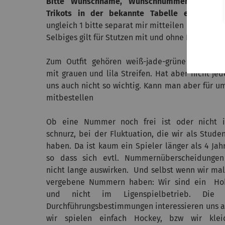
Bitte Wunschname, Wunschnummer und Gr
Trikots in der bekannte Tabelle eintragen.
ungleich 1 bitte separat mir mitteilen
Selbiges gilt für Stutzen mit und ohne Klett!
Zum Outfit gehören weiß-jade-grüne Stutzen e
mit grauen und lila Streifen. Hat aber nicht jeder
uns auch nicht so wichtig. Kann man aber für u
mitbestellen
Ob eine Nummer noch frei ist oder nicht is
schnurz, bei der Fluktuation, die wir als Stud
haben. Da ist kaum ein Spieler länger als 4 Jah
so dass sich evtl. Nummernüberscheidungen 
nicht lange auswirken. Und selbst wenn wir ma
vergebene Nummern haben: Wir sind ein H
und nicht im Ligenspielbetrieb. Die d
Durchführungsbestimmungen interessieren uns al
wir spielen einfach Hockey, bzw wir kle