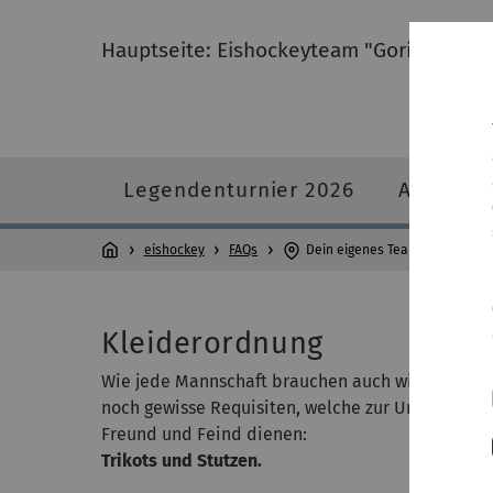
Hauptseite: Eishockeyteam "Gorillas" Uni
Legendenturnier 2026
Aktuelle
eishockey
FAQs
Dein eigenes Team-Trikot
Kleiderordnung
Wie jede Mannschaft brauchen auch wir im Wet
noch gewisse Requisiten, welche zur Unterschei
Freund und Feind dienen:
Trikots und Stutzen.