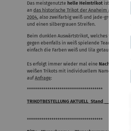
Das meistgenutzte
helle Heimtrikot
ist farblich 
an
das historische Trikot der Anaheim Mighty Du
2004
, also zweifarbig weiß und jade-grün mit je e
und einen silbergrauen Streifen.
Beim dunklen Auswärtstrikot, welches wir wirklic
gegen ebenfalls in weiß spielende Teams tragen,
einfach die Farben weiß und lila getauscht.
Es erfolgt immer wieder mal eine
Nachbestellu
weißen Trikots mit individuellem Namen und N
auf
Anfrage
:
*************************************
TRIKOTBESTELLUNG AKTUELL Stand _______:
*************************************