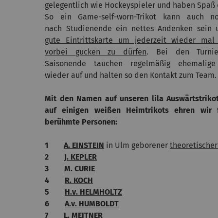
gelegentlich wie Hockeyspieler und haben Spaß 
So ein Game-self-worn-Trikot kann auch n
nach Studienende ein nettes Andenken sein 
gute Eintrittskarte um jederzeit wieder mal
vorbei gucken zu dürfen
. Bei den Turni
Saisonende tauchen regelmäßig ehemalige
wieder auf und halten so den Kontakt zum Team.
Mit den Namen auf unseren lila Auswärtstriko
auf einigen weißen Heimtrikots ehren wir 
berühmte Personen:
1
A. EINSTEIN
in Ulm geborener
theoretischer
2
J. KEPLER
3
M. CURIE
4
R. KOCH
5
H.v. HELMHOLTZ
6
A.v. HUMBOLDT
7
L. MEITNER