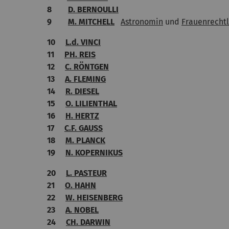
8
D. BERNOULLI
9
M. MITCHELL
Astronomin
und
Frauenrechtl
10
L.d. VINCI
11
PH. REIS
12
C. RÖNTGEN
13
A. FLEMING
14
R. DIESEL
15
O. LILIENTHAL
16
H. HERTZ
17
C.F. GAUSS
18
M. PLANCK
19
N. KOPERNIKUS
20
L. PASTEUR
21
O. HAHN
22
W. HEISENBERG
23
A. NOBEL
24
CH. DARWIN