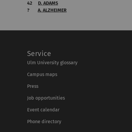
42
D. ADAMS
?
A. ALZHEIMER
Service
Ulm University glossary
Campus maps
Press
Job opportunities
Event calendar
Phone directory