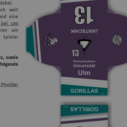
dabei.
och weit
und eine
 bei uns
eren am
 Spieler
ts, sowie
folgende
 Physiker