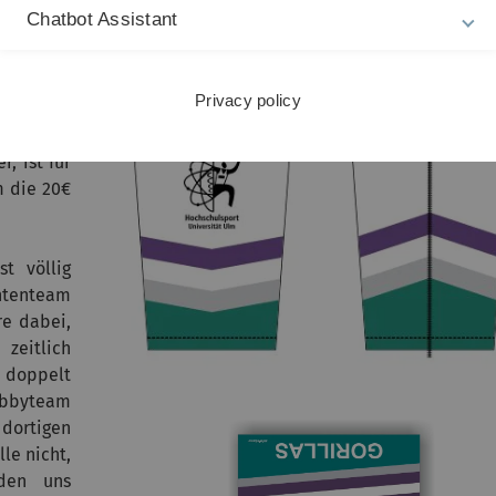
öße des
Chatbot Assistant
Anzahl
Privacy policy
benfalls
, ist für
m die 20€
t völlig
ententeam
re dabei,
zeitlich
l doppelt
obbyteam
ortigen
le nicht,
iden uns