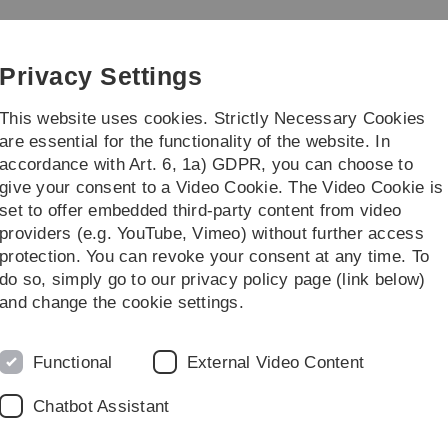
Skip
Skip
Skip
Skip
to
to
to
to
versität Ulm
main
content
footer
search
Privacy Settings
navigation
This website uses cookies. Strictly Necessary Cookies
are essential for the functionality of the website. In
accordance with Art. 6, 1a) GDPR, you can choose to
s und Termine
Berichte
...
give your consent to a Video Cookie. The Video Cookie is
set to offer embedded third-party content from video
providers (e.g. YouTube, Vimeo) without further access
protection. You can revoke your consent at any time. To
do so, simply go to our privacy policy page (link below)
and change the cookie settings.
tkampf
Functional
External Video Content
dung von
Chatbot Assistant