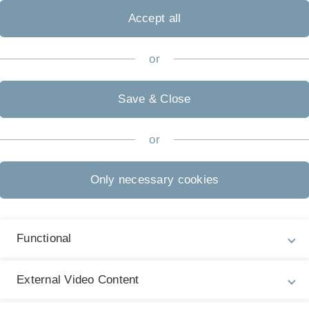
angelehnt
Accept all
cks 1993–
inen lila
or
h nur
Save & Close
 sind
or
ng
der
ummern
Only necessary cookies
Functional
External Video Content