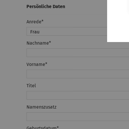
Persönliche Daten
Anrede
*
Nachname
*
Vorname
*
Titel
Namenszusatz
Geburtsdatum
*