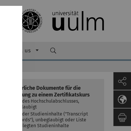
About us
Erforderliche Dokumente für die
Anmeldung zu einem Zertifikatskurs
Kopie des Hochschulabschlusses,
unbeglaubigt
Kopie der Studieninhalte ("Transcript
of records"), unbeglaubigt oder Liste
der belegten Studieninhalte