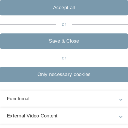
Accept all
i der Geschäftsstelle der SAPS ist die Anmeldung
or
 für die angemeldeten Zertifikatskurse entstehen,
 die Kasse der Universität im dort genannten
Save & Close
or
Only necessary cookies
Functional
ss anmelden:
*
External Video Content