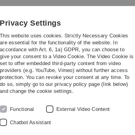
Skip
Skip
Skip
Skip
to
to
to
to
main
content
footer
search
Privacy Settings
navigation
This website uses cookies. Strictly Necessary Cookies
are essential for the functionality of the website. In
accordance with Art. 6, 1a) GDPR, you can choose to
ntinuing education formats
Projects
give your consent to a Video Cookie. The Video Cookie is
set to offer embedded third-party content from video
providers (e.g. YouTube, Vimeo) without further access
protection. You can revoke your consent at any time. To
do so, simply go to our privacy policy page (link below)
bschluss im Kontext des
and change the cookie settings.
ytics
 * gekennzeichneten Felder aus und überprüfen Sie Ihre
Functional
External Video Content
chool of Advanced Professional Studies (SAPS) für das
Chatbot Assistant
lten Sie eine E-Mail mit den von Ihnen angegebenen