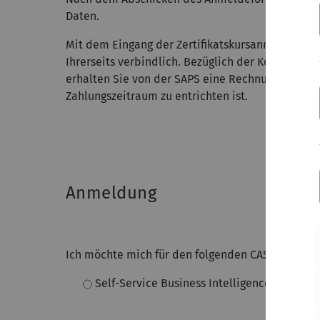
Daten.
Mit dem Eingang der Zertifikatskursanmeldung be
Ihrerseits verbindlich. Bezüglich der Kosten, die
erhalten Sie von der SAPS eine Rechnung, die an
Zahlungszeitraum zu entrichten ist.
Anmeldung
Ich möchte mich für den folgenden CAS-Abschlu
Self-Service Business Intelligence