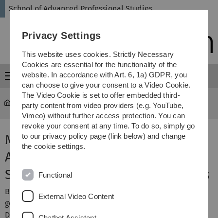
Skip
Skip
Skip
Skip
School of Advanced Professional Studies
to
to
to
to
main
content
footer
search
Privacy Settings
navigation
This website uses cookies. Strictly Necessary
Cookies are essential for the functionality of the
website. In accordance with Art. 6, 1a) GDPR, you
Menu
can choose to give your consent to a Video Cookie.
The Video Cookie is set to offer embedded third-
SAPS
party content from video providers (e.g. YouTube,
Vimeo) without further access protection. You can
revoke your consent at any time. To do so, simply go
Modulanmeldung für einen DAS-
to our privacy policy page (link below) and change
the cookie settings.
Abschluss im Kontext des
Studiengangs Business Analytics
Functional
Bitte füllen Sie im Formular mindestens die mit *
External Video Content
gekennzeichneten Felder aus und überprüfen Sie Ihre
Daten. Bitte beachten Sie dazu die
Satzung der School of
Chatbot Assistant