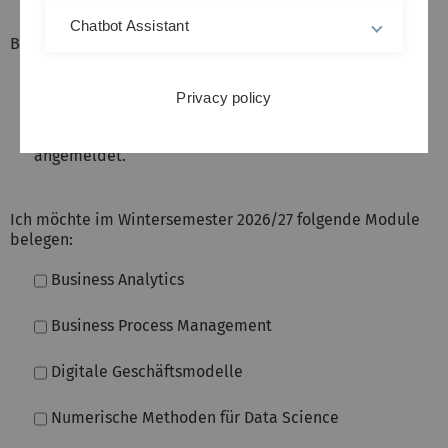
Chatbot Assistant
Bitte auswählen:
Ich melde mich zum DAS Business Analytics an.
Privacy policy
Ich bin bereits zum DAS Business Analytics
angemeldet.
Ich möchte im Wintersemester 2026/27 folgende Module
belegen:
Business Analytics
Business Process Management
Digitale Geschäftsmodelle
Numerische Methoden für Data Science