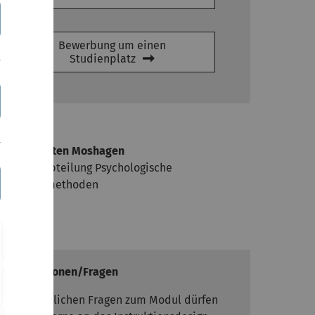
Bewerbung um einen
Studienplatz
ozent
rof. Dr. Morten Moshagen
eiter der Abteilung Psychologische
orschungsmethoden
Informationen/Fragen
Bei inhaltlichen Fragen zum Modul dürfen