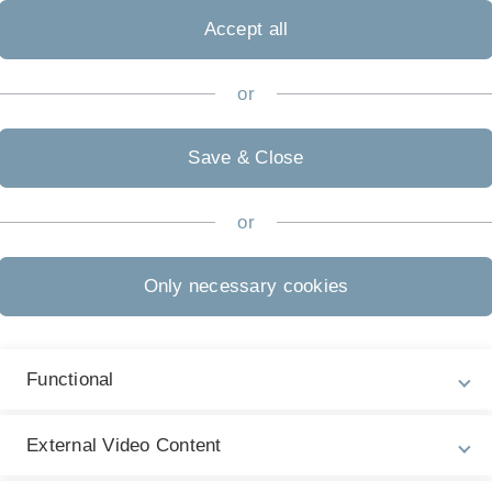
 hierzu forschungsmethodische und basale statistische
Accept all
or
ferenz, Dozent Steffen Moser
 Oktober 2026
, 18:00 - 20:00 Uhr
Save & Close
D
or
P
L
Only necessary cookies
F
Functional
External Video Content