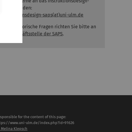
Sie sich gerne an das Instruktionsdesign-
Team wenden:
instruktionsdesign-saps(at)uni-ulm.de
Organisatorische Fragen richten Sie bitte an
die
Geschäftsstelle der SAPS
.
sponsible for the content of this page:
tps://www.uni-ulm.de/index.php?id=91626
. Melina Klepsch