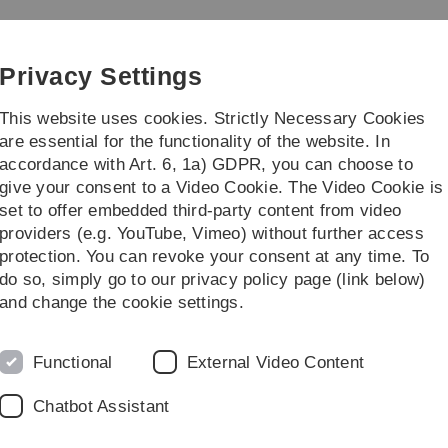
Skip
Skip
Skip
Skip
to
to
to
to
main
content
footer
search
Privacy Settings
navigation
This website uses cookies. Strictly Necessary Cookies
are essential for the functionality of the website. In
accordance with Art. 6, 1a) GDPR, you can choose to
ontinuing education formats
Projects
give your consent to a Video Cookie. The Video Cookie is
set to offer embedded third-party content from video
esign
providers (e.g. YouTube, Vimeo) without further access
protection. You can revoke your consent at any time. To
do so, simply go to our privacy policy page (link below)
ngsmethoden und Evaluation
and change the cookie settings.
ldungs- oder Online-Lernangeboten ist es wichtig, über
rschungsmethoden und Statistik zu verfügen, um neueste
Functional
External Video Content
 Erkenntnisse auch langfristig in die Weiterbildung
zudem in der Lage sein, kleinere empirische Arbeiten
Chatbot Assistant
 von Weiterbildung, Eigenschaften potentieller
kelten Maßnahmen zu erfassen. Im Modul „Einführung in