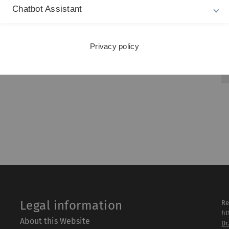
Chatbot Assistant
 E-Learning-Lerneinheiten
Privacy policy
Legal information
Re
ht
About this Website
Dr