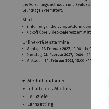
die Forschungsmethoden und Evaluation“ werden
Grundlagen vermittelt.
Start
Einführung in die Lernplattform über Videokon
Kickoff über Videokonferenz am
Mittwoch, 21.
Online-Präsenztermine
Montag,
22. Februar 2027
, 10:00 - 14:00 Uhr
Dienstag,
23. Februar 2027
, 10:00 - 14:00 Uhr
Mittwoch,
24. Februar 2027
, 10:00 - 14:00 Uhr
Modulhandbuch
Inhalte des Moduls
Lernziele
Lernsetting