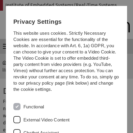
Skip
Skip
Skip
Skip
Institute of Embedded Systems/Real-Time Systems
to
to
to
to
main
content
footer
search
Privacy Settings
navigation
This website uses cookies. Strictly Necessary
Cookies are essential for the functionality of the
website. In accordance with Art. 6, 1a) GDPR, you
Menu
can choose to give your consent to a Video Cookie.
The Video Cookie is set to offer embedded third-
party content from video providers (e.g. YouTube,
Institute of Embedded Systems/Real-Time Systems
...
Parlot I
Vimeo) without further access protection. You can
revoke your consent at any time. To do so, simply go
to our privacy policy page (link below) and change
DFG-Projekt Parlot I
the cookie settings.
Für die Synthese eingebetteter Echtzeitsysteme soll ein
Functional
neues Analyse- und Partitionierungsmodell erforscht
werden. Dieses Modell soll, basierend auf dem Konzept
External Video Content
der so genannten Ereignisabhängigkeitsgraphen, eine
einfache und elegante Beschreibung von verteilten
Chatbot Assistant