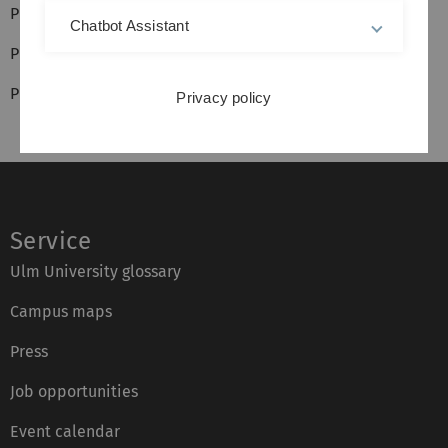
Projektstart: 2005
Chatbot Assistant
Projektende: 2008
Projektdauer: 3 Jahre
Privacy policy
Service
Ulm University glossary
Campus maps
Press
Job opportunities
Event calendar