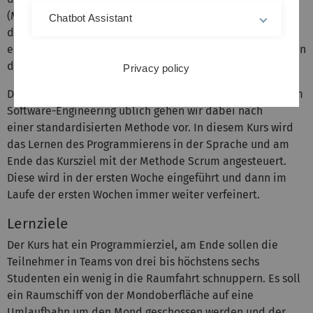
(Mathematica) oder mit MATLAB von the Mathworks
Chatbot Assistant
durchgeführt wird. Da der Kurs dieses Semester zum
ersten mal stattfindet legen sich alle Teilnehmer zu Beginn
des Semesters auf eine der beiden Sprachen fest.
Privacy policy
Der Kurs wird als Programmier-Labor durchgeführt. Wie im
Software-Engineering üblich gehen wir dabei nach
einer standardisierten Methode vor. In diesem Kurs wird
das Lernen des Programmierens in der Sprache und am
Ende das Kursziel mit der Methode Scrum angesteuert.
Diese wird in der ersten Woche eingeführt und dann im
Laufe der ersten Wochen immer weiter verfeinert.
Lernziele
Der Kurs hat ein Programmierziel, am Ende sollen die
Teilnehmer in Teams von drei bis höchstens sechs
Studenten ein wenig in die Raumfahrt schnuppern. Es soll
ein Raumschiff von der Mondoberfläche auf eine
Umlaufbahn um den Mond geschossen werden und der